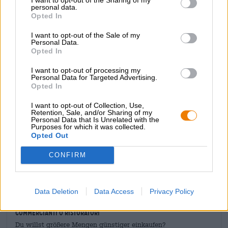
perfettamente con il chicco di caffè Sidamo utilizzato.
personal data.
Opted In
L'aggiunta del luppolo Sabro dona alla birra una nota
fresca. I semi di coriandolo indiano supportano la
I want to opt-out of the Sale of my
piacevole nota del caffè e conferiscono alla birra contrasto
Personal Data.
e struttura e rendono The Morning After un piacere della
Opted In
birra davvero speciale.
I want to opt-out of processing my
The Morning After combina fini aromi tostati e un chiaro
Personal Data for Targeted Advertising.
Opted In
carattere di caffè con aromi delicatamente equilibrati di
una birra classica.
I want to opt-out of Collection, Use,
Retention, Sale, and/or Sharing of my
Personal Data that Is Unrelated with the
Purposes for which it was collected.
Opted Out
CONFIRM
CONSULENZA GRATUITA SULLA BIRRA
Hai domande su questa birra? Siamo qui per te.
shop@bierothek.de
Data Deletion
Data Access
Privacy Policy
commercianti o ristoratori
Du willst größere Mengen günstiger einkaufen?