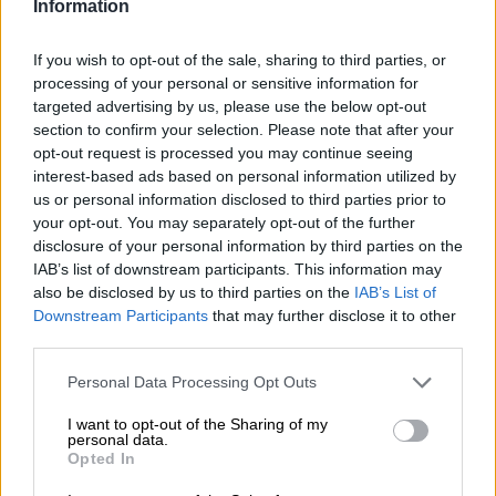
Information
L'Oktoberfest è la principale festa della birra in Germania.
La birra non viene più bevuta in nessuna occasione. Gli
If you wish to opt-out of the sale, sharing to third parties, or
appassionati di birra non vedono l'ora che arrivi il
processing of your personal or sensitive information for
prossimo Oktoberfest in inverno e non vedono l'ora che
targeted advertising by us, please use the below opt-out
arrivi la festa della birra di fine settembre. Per facilitare
section to confirm your selection. Please note that after your
l'attesa di chi aspetta, il birrificio Libertus di Stoccarda
opt-out request is processed you may continue seeing
lancia ogni anno una birra da festival molto speciale: la
interest-based ads based on personal information utilized by
Craftoberfest. La pregiata Märzen viene prodotta nello
us or personal information disclosed to third parties prior to
stile della vera birra dell'Oktoberfest e si basa sulle ricette
your opt-out. You may separately opt-out of the further
tradizionali del passato. Quasi nessuna birra offerta
disclosure of your personal information by third parties on the
all'Oktoberfest viene ancora prodotta come una volta, ma
IAB’s list of downstream participants. This information may
la Craftoberfest di Libertus sì. Il malto è il protagonista di
also be disclosed by us to third parties on the
IAB’s List of
questa birra e si presenta in tutte le sue sfaccettature.
Downstream Participants
that may further disclose it to other
third parties.
Craftoberfest scorre nel bicchiere in un tono ambrato
scuro ed è coronato da una schiuma bianca e profumata.
Personal Data Processing Opt Outs
Un meraviglioso profumo di malto sale dalla schiuma di
media grandezza, presentando aromi di caramello
I want to opt-out of the Sharing of my
morbido, cereali tostati e mandorle tostate. Il gusto
personal data.
iniziale segue subito la prima impressione olfattiva ed è
Opted In
eccezionalmente maltato. Caramello fine, toffee cremoso e
noci tostate incontrano una nota erbacea luppolata sulla