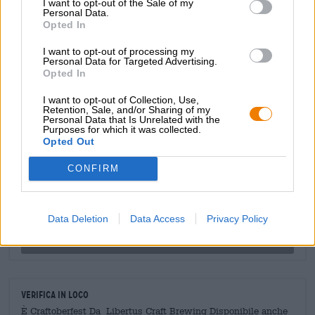
I want to opt-out of the Sale of my
Personal Data.
lingua. Una sottile amarezza completa il gioco degli aromi
Opted In
e completa elegantemente il piacere del malto.
I want to opt-out of processing my
Non importa se bevi questa birra all'Oktoberfest o a casa
Personal Data for Targeted Advertising.
in giardino. Ha un sapore delizioso ovunque!
Opted In
I want to opt-out of Collection, Use,
Retention, Sale, and/or Sharing of my
Personal Data that Is Unrelated with the
CONSULENZA GRATUITA SULLA BIRRA
Purposes for which it was collected.
Opted Out
Hai domande su questa birra? Siamo qui per te.
shop@bierothek.de
CONFIRM
commercianti o ristoratori
Data Deletion
Data Access
Privacy Policy
Du willst größere Mengen günstiger einkaufen?
grosshandel@bierothek.de
Verifica in loco
È Craftoberfest Da Libertus Craft Brewing Disponibile anche