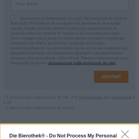
Acconsento al trattamento dei miei dati personali da parte di
Bierothek ® GmbH per la creazione e la gestione di un account
cliente. Questo account cliente fornisce una panoramica e un
controllo delle mie attività di vendita e dei miei dati personali.
Sono consapevole di poter revocare questo consenso in qualsiasi
momento con effetto per il futuro inviando un'e-mail a
shop@bierothek.de. La informiamo che la revoca del consenso non
pregiudica la liceità del trattamento effettuato sulla base del suo
consenso fino al momento della revoca. Ulteriori informazioni sono
disponibili nel nostro
dichiarazione sulla protezione dei dati
Registrati
* I prezzi sono comprensivi di IVA. Più
Navigazione
più
Depositare
€
0,08
* I prezzi sono comprensivi di accisa
Descrizione
Informazioni
Recensioni
(2)
Die Bierothek® -
Do Not Process My Personal