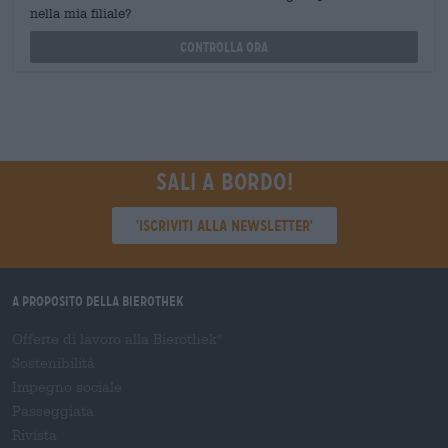
nella mia filiale?
Controlla ora
Sali a bordo!
'Iscriviti alla newsletter'
A proposito della Bierothek
Offerte di lavoro alla Bierothek
®
Sostenibilità
Impegno sociale
Passeggiata
Rivista