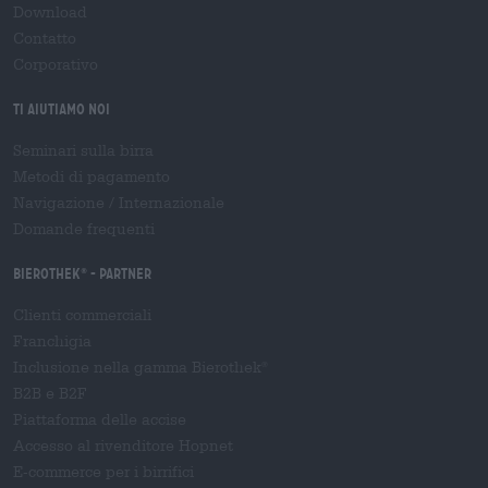
Download
Contatto
Corporativo
Ti aiutiamo noi
Seminari sulla birra
Metodi di pagamento
Navigazione
/
Internazionale
Domande frequenti
Bierothek
- Partner
®
Clienti commerciali
Franchigia
Inclusione nella gamma Bierothek
®
B2B e B2F
Piattaforma delle accise
Accesso al rivenditore Hopnet
E-commerce per i birrifici