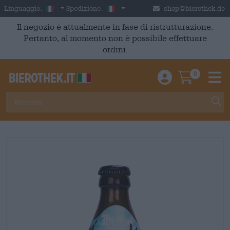
Skip to main content
Italian
Italia
Linguaggio:
Spedizione:
shop@bierothek.de
Il negozio è attualmente in fase di ristrutturazione.
Pertanto, al momento non è possibile effettuare
ordini.
0
Einloggen / An
Warenkor
M