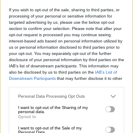
I birrai di Yankee & Kraut sono sempre alla ricerca di
nuovi stili di birra innovativi. Ora hanno preso un classico
If you wish to opt-out of the sale, sharing to third parties, or
della scena della birra artigianale e lo hanno sposato con
processing of your personal or sensitive information for
un altro classico. Si tratta di due stili IPA, New England
targeted advertising by us, please use the below opt-out
IPA e West Coast IPA, e gli intraprendenti birrai hanno
section to confirm your selection. Please note that after your
combinato il meglio di entrambi i mondi. Le due hanno
opt-out request is processed you may continue seeing
preso in prestito la consistenza densa e cremosa e il corpo
interest-based ads based on personal information utilized by
torbido della NEIPA, mentre la West Coast IPA offre
us or personal information disclosed to third parties prior to
armoniosamente il carattere pronunciato del luppolo e un
your opt-out. You may separately opt-out of the further
profilo pulito.
disclosure of your personal information by third parties on the
IAB’s list of downstream participants. This information may
Hayes St. Haze è prodotta con i luppoli Idaho 7 Cryo,
also be disclosed by us to third parties on the
IAB’s List of
Centennial Cryo e Amarillo Cryo ed è così deliziosa che gli
Downstream Participants
that may further disclose it to other
stessi birrai difficilmente riescono a staccarne le mani.
third parties.
La Double Dry Hopped New England IPA con un tocco
della West Coast si presenta in un soleggiato bicchiere
Personal Data Processing Opt Outs
giallo paglierino ed è decorata con un'impressionante
quantità di schiuma bianca come la neve e ariosa. Le note
I want to opt-out of the Sharing of my
personal data.
fruttate danno il tono al profumo e al gusto: mandarino e
Opted In
nettarina, pesca e arancia, albicocca, mango e pompelmo
si uniscono per creare una sinfonia fruttata. Si uniscono le
I want to opt-out of the Sale of my
note di un prato estivo in fiore e una delicata amarezza
Personal Data.