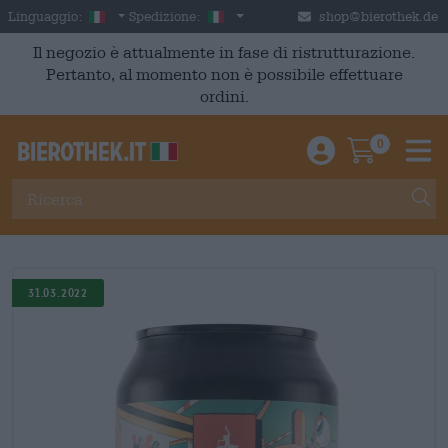
Skip to main content
Italian
Italia
Linguaggio:
Spedizione:
shop@bierothek.de
Il negozio è attualmente in fase di ristrutturazione.
Pertanto, al momento non è possibile effettuare
ordini.
0
Einloggen / An
Warenkor
M
31.03.2022