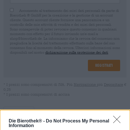
Acconsento al trattamento dei miei dati personali da parte di
Bierothek ® GmbH per la creazione e la gestione di un account
cliente. Questo account cliente fornisce una panoramica e un
controllo delle mie attività di vendita e dei miei dati personali.
Sono consapevole di poter revocare questo consenso in qualsiasi
momento con effetto per il futuro inviando un'e-mail a
shop@bierothek.de. La informiamo che la revoca del consenso non
pregiudica la liceità del trattamento effettuato sulla base del suo
consenso fino al momento della revoca. Ulteriori informazioni sono
disponibili nel nostro
dichiarazione sulla protezione dei dati
Registrati
* I prezzi sono comprensivi di IVA. Più
Navigazione
più
Depositare
€
0,25
* I prezzi sono comprensivi di accisa
Descrizione
Informazioni
Recensioni
(0)
Die Bierothek® -
Do Not Process My Personal
Information