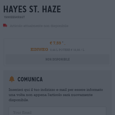
hayes st. haze
Yankee&Kraut
Articolo attualmente non disponibile
€ 7,59
EINWEG
0,44 L POTERE € 16,66 / L
Non disponibile
Comunica
Inserisci qui il tuo indirizzo e-mail per essere informato
una volta non appena l'articolo sarà nuovamente
disponibile.
Your Email