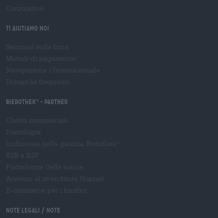
Corporativo
Ti aiutiamo noi
Seminari sulla birra
Metodi di pagamento
Navigazione
/
Internazionale
Domande frequenti
Bierothek
- Partner
®
Clienti commerciali
Franchigia
Inclusione nella gamma Bierothek
®
B2B e B2F
Piattaforma delle accise
Accesso al rivenditore Hopnet
E-commerce per i birrifici
Note legali / Note