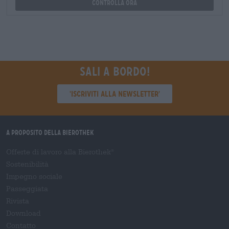
Controlla ora
Sali a bordo!
'Iscriviti alla newsletter'
A proposito della Bierothek
Offerte di lavoro alla Bierothek
®
Sostenibilità
Impegno sociale
Passeggiata
Rivista
Download
Contatto