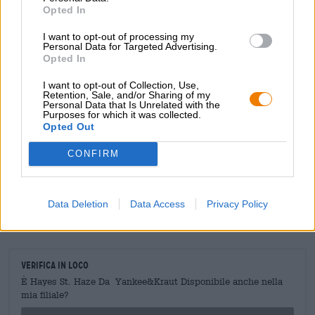
che ricorda il gusto della buccia di pesca. Hayes St. Haze
Opted In
è una composizione paradisiaca di frutta succosa, luppolo
I want to opt-out of processing my
floreale e amarezza vellutata.
Personal Data for Targeted Advertising.
Opted In
I want to opt-out of Collection, Use,
Retention, Sale, and/or Sharing of my
CONSULENZA GRATUITA SULLA BIRRA
Personal Data that Is Unrelated with the
Hai domande su questa birra? Siamo qui per te.
Purposes for which it was collected.
shop@bierothek.de
Opted Out
CONFIRM
commercianti o ristoratori
Du willst größere Mengen günstiger einkaufen?
Data Deletion
Data Access
Privacy Policy
grosshandel@bierothek.de
Verifica in loco
È Hayes St. Haze Da Yankee&Kraut Disponibile anche nella
mia filiale?