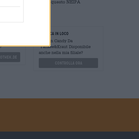
ve vacanza al sud e goditi questo NEIPA
oratori
Verifica in loco
Mengen
È Brain Candy Da
?
Yankee&Kraut Disponibile
anche nella mia filiale?
othek.de
Controlla ora