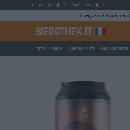
Skip to main content
Italian
Italia
Linguaggio:
Spedizione:
Il negozio è attualment
Tutte le birre
Abbonamenti
Nuovi successi