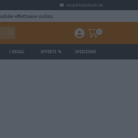
shop@bierothek.de
ibile effettuare ordini.
0
Einloggen / Anmelden
Warenkorb
I regali
Offerte %
Spedizione