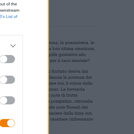
out of the
 downstream
B’s List of
na per dimenticare il Corona, la quarantena, le
na, almeno per un po': la loro ultima creazione,
ausa e coccola le tue papille gustative allo
iste una medicina migliore per il caos mentale?
w England il cui gusto fruttato deriva dai
matico di malti pregiati bilancia la potenza del
 NEIPA scorre nel bicchiere con il colore delle
ello di schiuma denso e arioso. La bevanda
rbonica e una selezione di note di frutta
ffinata acidità e note di pompelmo, citronella
 mango e l'ananas oltre alle note floreali del
 fruttati e conclude il piacere della birra con
o generale e non riduce il carattere rinfrescante