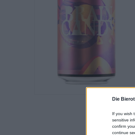
Die Biero
If you wish 
sensitive in
confirm you
continue se