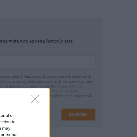
o una volta non appena l'articolo sarà
di Bierothek ® GmbH per la creazione e la gestione di
 e un controllo delle mie attività di vendita e dei miei
o in qualsiasi momento con effetto per il futuro
oca del consenso non pregiudica la liceità del
 della revoca. Ulteriori informazioni sono disponibili
Registrati
sonal or
ection to
ou may
 personal
are
€ 0,25