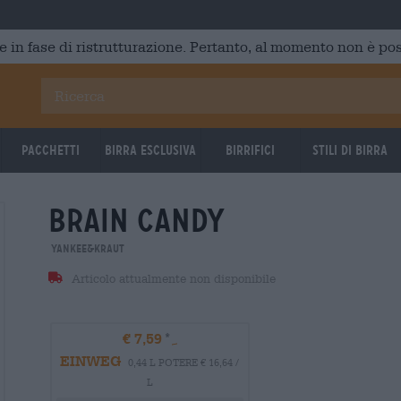
e in fase di ristrutturazione. Pertanto, al momento non è poss
Pacchetti
Birra Esclusiva
Birrifici
Stili di birra
brain candy
Yankee&Kraut
Articolo attualmente non disponibile
€ 7,59
EINWEG
0,44 L POTERE € 16,64 /
L