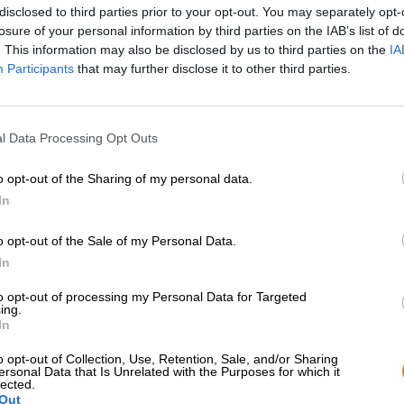
* I prezzi sono comprensivi di accisa
disclosed to third parties prior to your opt-out. You may separately opt-
losure of your personal information by third parties on the IAB’s list of
. This information may also be disclosed by us to third parties on the
IA
Descrizione
Informazioni
Recensioni
(0)
Participants
that may further disclose it to other third parties.
I birrai di Yankee & Kraut hanno una ricetta davvero buo
l Data Processing Opt Outs
preoccupazioni economiche e lo stress della vita quotidia
Brain Candy, regala al cervello una breve, meravigliosa p
o opt-out of the Sharing of my personal data.
stesso tempo gli aromi fruttati della frutta tropicale. Es
In
Brain Candy è una succosa IPA Double Dry Hopped del Ne
luppoli Loral Cryo, Citra Cryo e Idaho 7 Cryo. Un trio aro
o opt-out of the Sale of my Personal Data.
luppolo e contribuisce a creare una base morbida. Il DDH
In
spighe di grano maturate al sole e termina con un capp
iniziale solletica la lingua con una frizzante anidride ca
to opt-out of processing my Personal Data for Targeted
tropicale: una gamma di succosi agrumi forniscono una ra
ing.
e limone. Il gusto del melone maturo incontra la pesca, il
In
luppolo. Un'amarezza chiara e pulita accompagna gli aromi
il botto. Il forte alcol del 7,4% è ben integrato nel quadr
o opt-out of Collection, Use, Retention, Sale, and/or Sharing
ersonal Data that Is Unrelated with the Purposes for which it
della birra.
lected.
Out