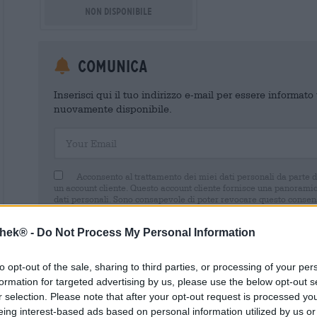
Non disponibile
Comunica
Inserisci qui il tuo indirizzo e-mail per essere informat
nuovamente disponibile.
Your Email
Acconsento al trattamento dei miei dati personali da parte 
un account cliente. Questo account cliente fornisce una panoramica
dati personali. Sono consapevole di poter revocare questo consens
inviando un'e-mail a shop@bierothek.de. La informiamo che la rev
trattamento effettuato sulla base del suo consenso fino al momento
thek® -
Do Not Process My Personal Information
nel nostro
dichiarazione sulla protezione dei dati
to opt-out of the sale, sharing to third parties, or processing of your per
formation for targeted advertising by us, please use the below opt-out s
r selection. Please note that after your opt-out request is processed y
eing interest-based ads based on personal information utilized by us or
* I prezzi sono comprensivi di IVA. Più
Navigazione
più
Deposit