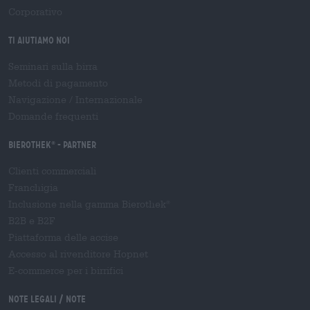
Corporativo
Ti aiutiamo noi
Seminari sulla birra
Metodi di pagamento
Navigazione
/
Internazionale
Domande frequenti
Bierothek
- Partner
®
Clienti commerciali
Franchigia
Inclusione nella gamma Bierothek
®
B2B e B2F
Piattaforma delle accise
Accesso al rivenditore Hopnet
E-commerce per i birrifici
Note legali / Note