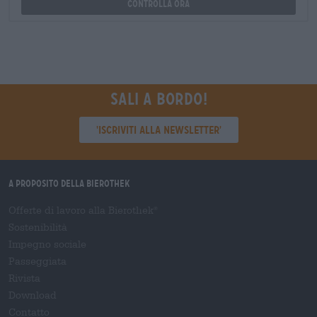
Controlla ora
Sali a bordo!
'Iscriviti alla newsletter'
A proposito della Bierothek
Offerte di lavoro alla Bierothek
®
Sostenibilità
Impegno sociale
Passeggiata
Rivista
Download
Contatto