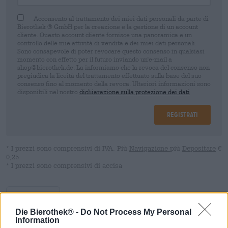
Acconsento al trattamento dei miei dati personali da parte di
Bierothek ® GmbH per la creazione e la gestione di un account
cliente. Questo account cliente fornisce una panoramica e un
controllo delle mie attività di vendita e dei miei dati personali.
Sono consapevole di poter revocare questo consenso in qualsiasi
momento con effetto per il futuro inviando un'e-mail a
shop@bierothek.de. La informiamo che la revoca del consenso non
pregiudica la liceità del trattamento effettuato sulla base del suo
consenso fino al momento della revoca. Ulteriori informazioni sono
disponibili nel nostro
dichiarazione sulla protezione dei dati
Registrati
* I prezzi sono comprensivi di IVA. Più
Navigazione
più
Depositare
€
0,25
* I prezzi sono comprensivi di accisa
Descrizione
Informazioni
Recensioni
(0)
Die Bierothek® -
Do Not Process My Personal
Information