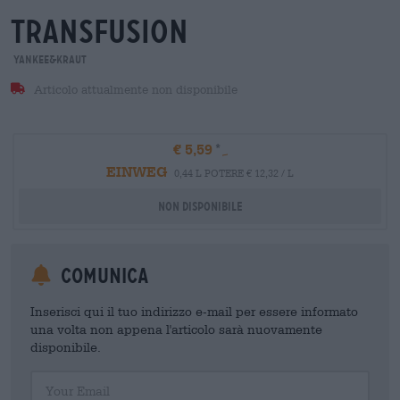
transfusion
Yankee&Kraut
Articolo attualmente non disponibile
€ 5,59
EINWEG
0,44 L POTERE € 12,32 / L
Non disponibile
Comunica
Inserisci qui il tuo indirizzo e-mail per essere informato
una volta non appena l'articolo sarà nuovamente
disponibile.
Your Email