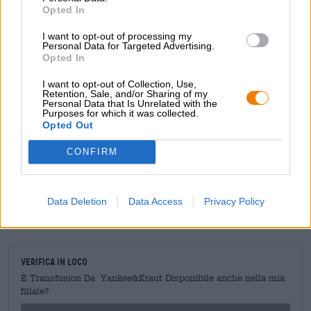
perfetto della serata: morbido, leggero, friabile e delizioso,
Opted In
suona a fine giornata e non colpisce troppo con una
I want to opt-out of processing my
delicata gradazione alcolica del 4,4% di faggio.
Personal Data for Targeted Advertising.
Opted In
I want to opt-out of Collection, Use,
Retention, Sale, and/or Sharing of my
CONSULENZA GRATUITA SULLA BIRRA
Personal Data that Is Unrelated with the
Hai domande su questa birra? Siamo qui per te.
Purposes for which it was collected.
shop@bierothek.de
Opted Out
CONFIRM
commercianti o ristoratori
Du willst größere Mengen günstiger einkaufen?
Data Deletion
Data Access
Privacy Policy
grosshandel@bierothek.de
Verifica in loco
È Transfusion Da Yankee&Kraut Disponibile anche nella mia
filiale?