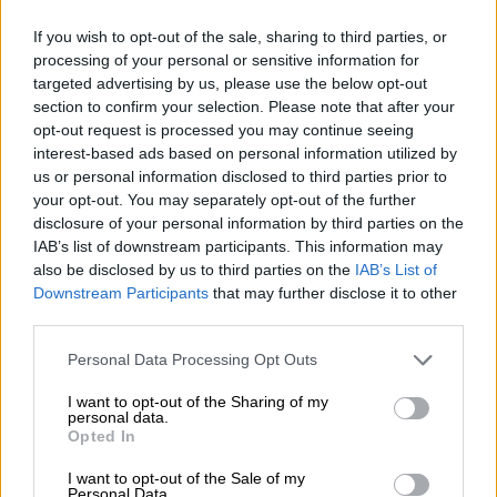
Transfusion proviene da Yankee & Kraut ed è una birra
alla spina a bassa fermentazione. La leggera New Style
If you wish to opt-out of the sale, sharing to third parties, or
Lager è prodotta con le varietà di luppolo altamente
processing of your personal or sensitive information for
aromatiche Callista, Comet e Perle e ci incanta con la
targeted advertising by us, please use the below opt-out
freschezza fruttata e l'esuberanza luppolata.
section to confirm your selection. Please note that after your
opt-out request is processed you may continue seeing
La trasfusione scorre nel bicchiere in un giallo limpido e
interest-based ads based on personal information utilized by
solare e brilla seducente in radiose sfumature dorate. Una
us or personal information disclosed to third parties prior to
schiuma ariosa e bianca corona la birra ed emana un
your opt-out. You may separately opt-out of the further
meraviglioso bouquet di luppolo. Al naso il succoso
disclosure of your personal information by third parties on the
mandarino incontra erbe verdi, agrumi piccanti e banana
IAB’s list of downstream participants. This information may
cremosa. Il malto morbido sottolinea il gioco degli aromi e
also be disclosed by us to third parties on the
IAB’s List of
ti fa attendere con ansia il primo sorso. Il gusto iniziale
Downstream Participants
that may further disclose it to other
presenta una birra leggera con grande dolcezza, frutta
third parties.
frizzante e piacevole amarezza. Anche in termini di gusto
domina il luppolo: note di erba appena falciata, erbe verdi
Personal Data Processing Opt Outs
e resina speziata di pino incontrano succose note di
agrumi. Un delicato aroma di cereali costituisce una base
I want to opt-out of the Sharing of my
stabile per il luppolo, l'amarezza che lo accompagna si
personal data.
estende fino al finale frizzante e amaro.
Opted In
Dato che Transfusion è un po' più leggero rispetto alle
I want to opt-out of the Sale of my
altre creazioni di Yankee & Kraut, pensiamo che sia l'inizio
Personal Data.