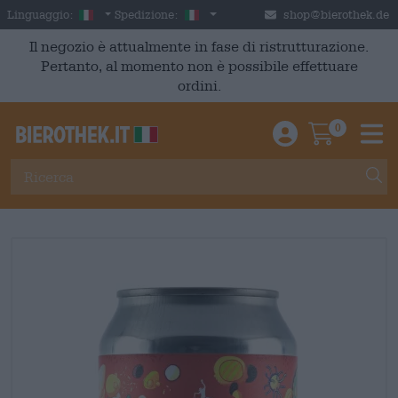
Skip to main content
Italian
Italia
Linguaggio:
Spedizione:
shop@bierothek.de
Il negozio è attualmente in fase di ristrutturazione.
Pertanto, al momento non è possibile effettuare
ordini.
0
Einloggen / An
Warenkor
M