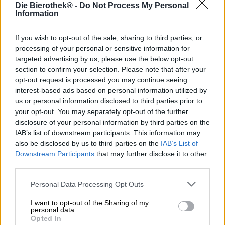
Die Bierothek® -
Do Not Process My Personal
La nuova arrivata di Yankee & Kraut è una deliziosa
Information
tortura nel vero senso della parola: la Double Dry Hopped
New England IPA ti porta direttamente su spiagge
assolate con sabbia bianca, palme ombrose e acqua
If you wish to opt-out of the sale, sharing to third parties, or
cristallina in un solo sorso. In realtà è piuttosto positivo,
processing of your personal or sensitive information for
ma soprattutto quando la voglia di viaggiare ha preso
targeted advertising by us, please use the below opt-out
quasi tutti e tutti i piani di viaggio sono diventati molto
section to confirm your selection. Please note that after your
lontani, il pensiero del paradiso tropicale è una deliziosa
opt-out request is processed you may continue seeing
tortura.
interest-based ads based on personal information utilized by
us or personal information disclosed to third parties prior to
I creativi birrai di Yankee & Kraut hanno voluto dare un
your opt-out. You may separately opt-out of the further
piccolo raggio di speranza all'anno 2020 devastato dal
disclosure of your personal information by third parties on the
Corona e hanno regalato al mondo un fantastico NEIPA.
IAB’s list of downstream participants. This information may
La Delicious Torment è prodotta con le varietà aromatiche
also be disclosed by us to third parties on the
IAB’s List of
di luppolo Sabro Cryo e Citra Cryo e con il suo fruttato
Downstream Participants
that may further disclose it to other
tropicale regala una sensazione di vacanza tra le quattro
third parties.
mura di casa.
Delicious Torment scorre nel bicchiere in un colore
Personal Data Processing Opt Outs
ambrato velato ed è coronato da una generosa quantità di
I want to opt-out of the Sharing of my
schiuma bianca e cremosa. Dall'arioso splendore si leva un
personal data.
profumo irresistibile di frutti tropicali maturi e biscotti
Opted In
appena sfornati. Il gusto iniziale presenta un corpo deciso