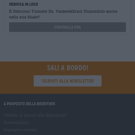
Verifica in loco
È Delicious Torment Da Yankee&Kraut Disponibile anche
nella mia filiale?
Controlla ora
Sali a bordo!
'Iscriviti alla newsletter'
A proposito della Bierothek
Offerte di lavoro alla Bierothek
®
Sostenibilità
Impegno sociale