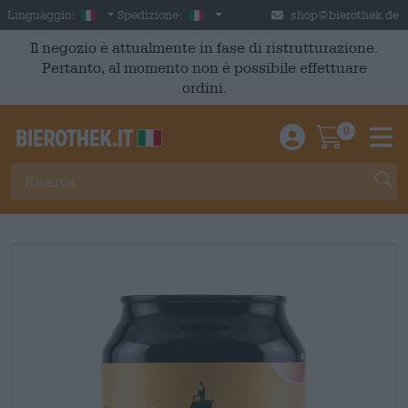
Skip to main content
Italian
Italia
Linguaggio:
Spedizione:
shop@bierothek.de
Il negozio è attualmente in fase di ristrutturazione.
Pertanto, al momento non è possibile effettuare
ordini.
0
Einloggen / An
Warenkor
M