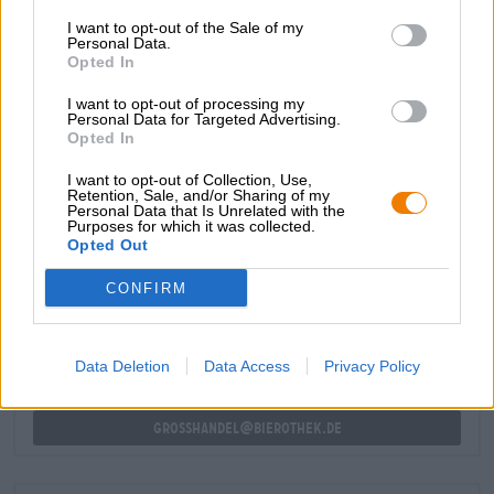
con un'incredibile freschezza e un intero cesto di frutta
I want to opt-out of the Sale of my
succosa. L'aroma dei biscotti incontra il mango maturo,
Personal Data.
Opted In
l'ananas dolce, il cocco esotico e un pizzico di menta al
palato. L'arancia maturata al sole e un carico di luppolo
I want to opt-out of processing my
alle erbe completano gli aromi. Il grande NEIPA termina
Personal Data for Targeted Advertising.
con un finale succoso che rimane a lungo sulla lingua con
Opted In
tanto frutto e una croccante amarezza.
I want to opt-out of Collection, Use,
Retention, Sale, and/or Sharing of my
Personal Data that Is Unrelated with the
Purposes for which it was collected.
CONSULENZA GRATUITA SULLA BIRRA
Opted Out
Hai domande su questa birra? Siamo qui per te.
CONFIRM
shop@bierothek.de
commercianti o ristoratori
Data Deletion
Data Access
Privacy Policy
Du willst größere Mengen günstiger einkaufen?
grosshandel@bierothek.de