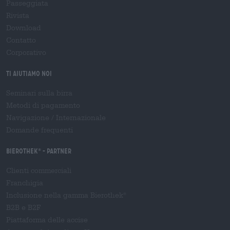
Passeggiata
Rivista
Download
Contatto
Corporativo
Ti aiutiamo noi
Seminari sulla birra
Metodi di pagamento
Navigazione
/
Internazionale
Domande frequenti
Bierothek
- Partner
®
Clienti commerciali
Franchigia
Inclusione nella gamma Bierothek
®
B2B e B2F
Piattaforma delle accise