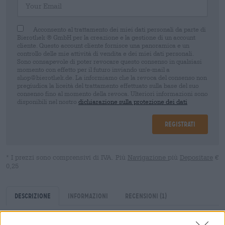
Acconsento al trattamento dei miei dati personali da parte di
Bierothek ® GmbH per la creazione e la gestione di un account
cliente. Questo account cliente fornisce una panoramica e un
controllo delle mie attività di vendita e dei miei dati personali.
Sono consapevole di poter revocare questo consenso in qualsiasi
momento con effetto per il futuro inviando un'e-mail a
shop@bierothek.de. La informiamo che la revoca del consenso non
pregiudica la liceità del trattamento effettuato sulla base del suo
consenso fino al momento della revoca. Ulteriori informazioni sono
disponibili nel nostro
dichiarazione sulla protezione dei dati
Registrati
* I prezzi sono comprensivi di IVA. Più
Navigazione
più
Depositare
€
0,25
Descrizione
Informazioni
Recensioni
(1)