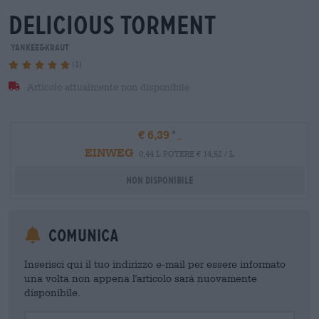
delicious torment
Yankee&Kraut
(1)
Articolo attualmente non disponibile
€ 6,39
EINWEG
0,44 L POTERE € 14,52 / L
Non disponibile
Comunica
Inserisci qui il tuo indirizzo e-mail per essere informato
una volta non appena l'articolo sarà nuovamente
disponibile.
Your Email