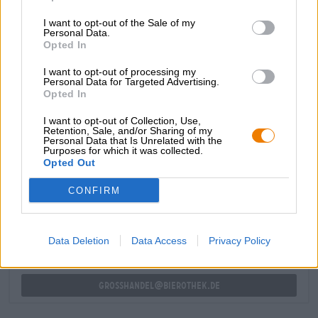
specialità di birra in botti.La Kellerbier in grande formato
I want to opt-out of the Sale of my
è perfetta per un piacevole spuntino a casa : il classico
Personal Data.
della Franconia colpisce per il suo aroma corposo, le
Opted In
complesse sfumature di malto e il carattere
meravigliosamente rinfrescante. Disponiamo della birra
I want to opt-out of processing my
Personal Data for Targeted Advertising.
della cantina Hummel sia in botti che
in bottiglie
.
Opted In
I want to opt-out of Collection, Use,
Retention, Sale, and/or Sharing of my
Personal Data that Is Unrelated with the
Purposes for which it was collected.
Opted Out
CONSULENZA GRATUITA SULLA BIRRA
Hai domande su questa birra? Siamo qui per te.
CONFIRM
shop@bierothek.de
Data Deletion
Data Access
Privacy Policy
commercianti o ristoratori
Du willst größere Mengen günstiger einkaufen?
grosshandel@bierothek.de