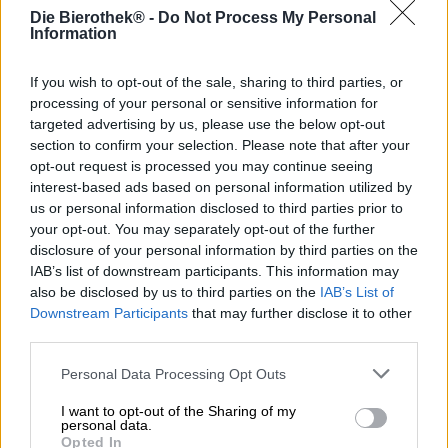
estiva e la conclude in modo delizioso. Birra meravigliosa,
Die Bierothek® -
Do Not Process My Personal
pane croccante cotto nel forno a pietra, formaggio
Information
marinato in brodo speziato con anelli di cipolla ed erba
cipollina, salsicce sostanziose, senape piccante, sottaceti,
If you wish to opt-out of the sale, sharing to third parties, or
Ziebeleskäs e una generosa porzione di burro sono una
processing of your personal or sensitive information for
combinazione irresistibile che attira ogni giorno
targeted advertising by us, please use the below opt-out
innumerevoli persone nelle cantine. Quando il tempo è
section to confirm your selection. Please note that after your
particolarmente bello, nei giorni festivi o nei fine
opt-out request is processed you may continue seeing
settimana, questo a volte può creare problemi: i banchi
interest-based ads based on personal information utilized by
della birra sono occupati dalla mattina alla sera, i tavoli si
us or personal information disclosed to third parties prior to
piegano continuamente sotto il loro delizioso peso e solo
your opt-out. You may separately opt-out of the further
con molta fortuna potresti non riuscire per trovare un
disclosure of your personal information by third parties on the
posto alla fine di uno per prendere possesso del tavolo
IAB’s list of downstream participants. This information may
della birra affollato.
also be disclosed by us to third parties on the
IAB’s List of
Per chi non ha voglia di questa follia, consigliamo
Downstream Participants
that may further disclose it to other
semplicemente di godersi la merenda a casa. Devi
third parties.
procurarti il pane, la salsiccia, il formaggio, ecc., Qui puoi
trovare la birra giusta!
Personal Data Processing Opt Outs
Il birrificio Hummel di Merkendorf conosce la necessità di
I want to opt-out of the Sharing of my
spillare la birra ogni tanto nel proprio giardino o sul
personal data.
Opted In
balcone di casa e per questo vende alcune delle sue