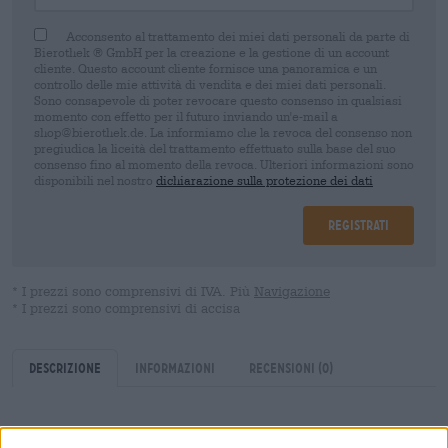
Acconsento al trattamento dei miei dati personali da parte di
Bierothek ® GmbH per la creazione e la gestione di un account
cliente. Questo account cliente fornisce una panoramica e un
controllo delle mie attività di vendita e dei miei dati personali.
Sono consapevole di poter revocare questo consenso in qualsiasi
momento con effetto per il futuro inviando un'e-mail a
shop@bierothek.de. La informiamo che la revoca del consenso non
pregiudica la liceità del trattamento effettuato sulla base del suo
consenso fino al momento della revoca. Ulteriori informazioni sono
disponibili nel nostro
dichiarazione sulla protezione dei dati
Registrati
* I prezzi sono comprensivi di IVA. Più
Navigazione
* I prezzi sono comprensivi di accisa
Descrizione
Informazioni
Recensioni
(0)
Una visita alla cantina della birra corona ogni giornata