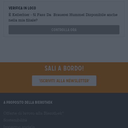
Verifica in loco
È Kellerbier - 5l Fass Da Brauerei Hummel Disponibile anche
nella mia filiale?
Controlla ora
Sali a bordo!
'Iscriviti alla newsletter'
A proposito della Bierothek
Offerte di lavoro alla Bierothek
®
Sostenibilità
Impegno sociale