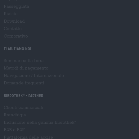
Passeggiata
Rivista
Download
Contatto
Corporativo
Ti aiutiamo noi
Seminari sulla birra
Metodi di pagamento
Navigazione
/
Internazionale
Domande frequenti
Bierothek
- Partner
®
Clienti commerciali
Franchigia
Inclusione nella gamma Bierothek
®
B2B e B2F
Piattaforma delle accise