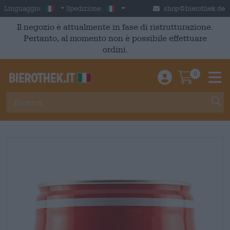
Skip to main content
Italian
Italia
Linguaggio:
Spedizione:
shop@bierothek.de
Il negozio è attualmente in fase di ristrutturazione.
Pertanto, al momento non è possibile effettuare
ordini.
0
Einloggen / An
Warenkor
M