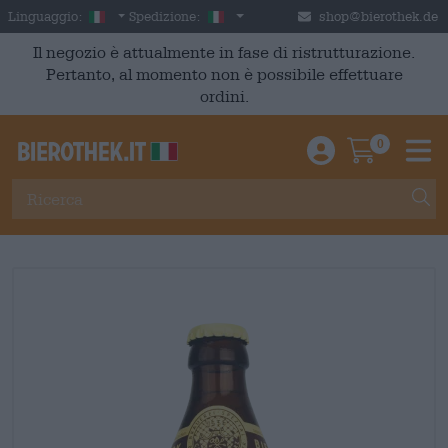
Skip to main content
Italian
Italia
Linguaggio:
Spedizione:
shop@bierothek.de
Il negozio è attualmente in fase di ristrutturazione.
Pertanto, al momento non è possibile effettuare
ordini.
0
Einloggen / An
Warenkor
M