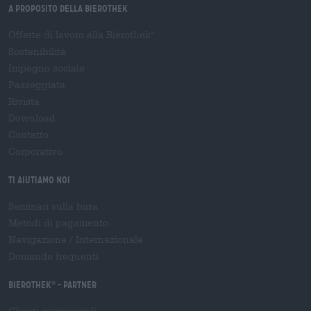
A proposito della Bierothek
Offerte di lavoro alla Bierothek
®
Sostenibilità
Impegno sociale
Passeggiata
Rivista
Download
Contatto
Corporativo
Ti aiutiamo noi
Seminari sulla birra
Metodi di pagamento
Navigazione
/
Internazionale
Domande frequenti
Bierothek
- Partner
®