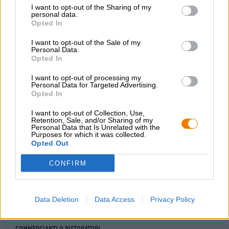
I want to opt-out of the Sharing of my
Raccomandazione gastronomica
personal data.
Avviatore
Opted In
: bruschetta
Portata principale
: Agnello arrosto
Dessert
: Tiramisù
I want to opt-out of the Sale of my
Personal Data.
Gradazione alcolica
Opted In
6.7 % vol
I want to opt-out of processing my
Mosto originale
Personal Data for Targeted Advertising.
17 ° Plato
Opted In
Ingredienti
Acqua, malto
d'orzo
, luppolo e lievito
I want to opt-out of Collection, Use,
Retention, Sale, and/or Sharing of my
Personal Data that Is Unrelated with the
Accisa
Purposes for which it was collected.
€ 0,31
Opted Out
CONFIRM
CONSULENZA GRATUITA SULLA BIRRA
Hai domande su questa birra? Siamo qui per te.
shop@bierothek.de
Data Deletion
Data Access
Privacy Policy
commercianti o ristoratori