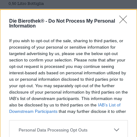
0,50 Litro Bottiglia
Brauerei
Die Bierothek® -
Do Not Process My Personal
Brauerei Spezial
Information
Tessera Bierothek®
10114006
If you wish to opt-out of the sale, sharing to third parties, or
processing of your personal or sensitive information for
Peso
targeted advertising by us, please use the below opt-out
0.5kg(0.88kg con imballaggio)
section to confirm your selection. Please note that after your
Depositare
opt-out request is processed you may continue seeing
€ 0.08
interest-based ads based on personal information utilized by
LMIV
us or personal information disclosed to third parties prior to
Operatore responsabile del settore alimentare (UE)
your opt-out. You may separately opt-out of the further
Brauerei Spezial, Obere Königstraße 10, 96052
disclosure of your personal information by third parties on the
Bamberg Deutschland(DE)
IAB’s list of downstream participants. This information may
Bierregion
also be disclosed by us to third parties on the
IAB’s List of
Deutschland
Downstream Participants
that may further disclose it to other
Stile birra
third parties.
birre bock
,
birre della franconia
Personal Data Processing Opt Outs
Categoria Birra
birre bavaresi
,
birre della franconia