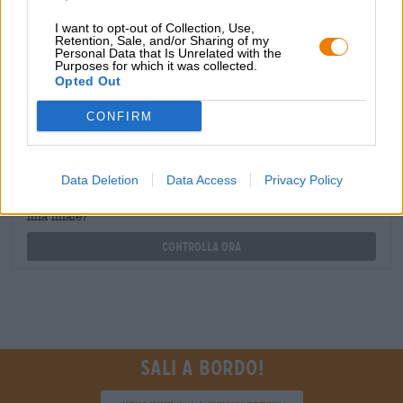
I want to opt-out of Collection, Use,
Retention, Sale, and/or Sharing of my
Personal Data that Is Unrelated with the
commercianti o ristoratori
Purposes for which it was collected.
Opted Out
Du willst größere Mengen günstiger einkaufen?
grosshandel@bierothek.de
CONFIRM
Verifica in loco
Data Deletion
Data Access
Privacy Policy
È FreIPA Le Chauffeur Da Nittenauer Disponibile anche nella
mia filiale?
Controlla ora
Sali a bordo!