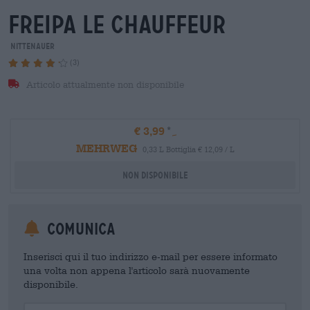
freipa le chauffeur
Nittenauer
(3)
Articolo attualmente non disponibile
€ 3,99
MEHRWEG
0,33 L Bottiglia € 12,09 / L
Non disponibile
Comunica
Inserisci qui il tuo indirizzo e-mail per essere informato
una volta non appena l'articolo sarà nuovamente
disponibile.
Your Email