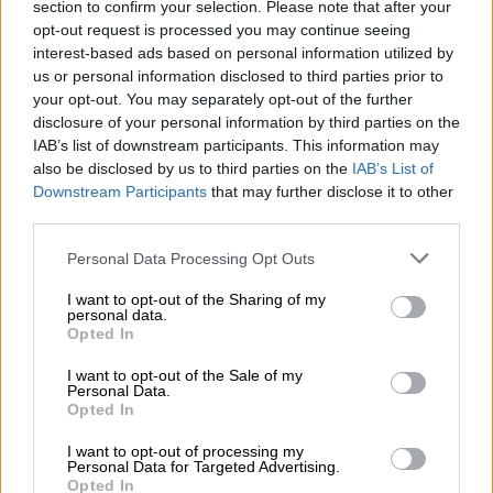
section to confirm your selection. Please note that after your
opt-out request is processed you may continue seeing
interest-based ads based on personal information utilized by
Tabella nutrizionale per 100 ml
us or personal information disclosed to third parties prior to
Energia (potere calorifico) kJ/kcal 136/32
your opt-out. You may separately opt-out of the further
disclosure of your personal information by third parties on the
Carboidrati per 100 ml 6,8 g
IAB’s list of downstream participants. This information may
also be disclosed by us to third parties on the
IAB’s List of
di cui zucchero per 100 ml 3,4 g
Downstream Participants
that may further disclose it to other
Grassi per 100 ml 0 g
third parties.
di cui acidi grassi saturi per 100 ml 0 g
Personal Data Processing Opt Outs
Proteine per 100 ml 0,5 g
I want to opt-out of the Sharing of my
personal data.
Sale per 100 ml 0,005 g
Opted In
I want to opt-out of the Sale of my
Personal Data.
Opted In
CONSULENZA GRATUITA SULLA BIRRA
I want to opt-out of processing my
Personal Data for Targeted Advertising.
Hai domande su questa birra? Siamo qui per te.
Opted In
shop@bierothek.de