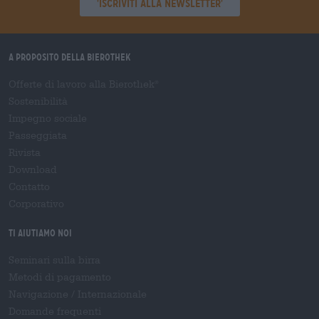
'Iscriviti alla newsletter'
A proposito della Bierothek
Offerte di lavoro alla Bierothek
®
Sostenibilità
Impegno sociale
Passeggiata
Rivista
Download
Contatto
Corporativo
Ti aiutiamo noi
Seminari sulla birra
Metodi di pagamento
Navigazione
/
Internazionale
Domande frequenti