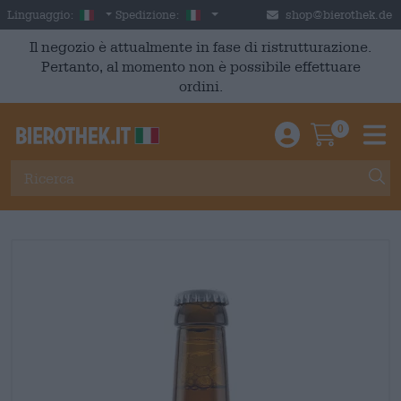
Skip to main content
Italian
Italia
Linguaggio:
Spedizione:
shop@bierothek.de
Il negozio è attualmente in fase di ristrutturazione.
Pertanto, al momento non è possibile effettuare
ordini.
0
Einloggen / An
Warenkor
M