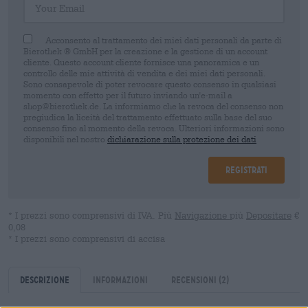
Acconsento al trattamento dei miei dati personali da parte di
Bierothek ® GmbH per la creazione e la gestione di un account
cliente. Questo account cliente fornisce una panoramica e un
controllo delle mie attività di vendita e dei miei dati personali.
Sono consapevole di poter revocare questo consenso in qualsiasi
momento con effetto per il futuro inviando un'e-mail a
shop@bierothek.de. La informiamo che la revoca del consenso non
pregiudica la liceità del trattamento effettuato sulla base del suo
consenso fino al momento della revoca. Ulteriori informazioni sono
disponibili nel nostro
dichiarazione sulla protezione dei dati
Registrati
* I prezzi sono comprensivi di IVA. Più
Navigazione
più
Depositare
€
0,08
* I prezzi sono comprensivi di accisa
Descrizione
Informazioni
Recensioni
(2)