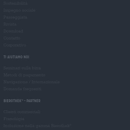
Sostenibilità
Impegno sociale
Passeggiata
Rivista
Download
Contatto
Corporativo
Ti aiutiamo noi
Seminari sulla birra
Metodi di pagamento
Navigazione
/
Internazionale
Domande frequenti
Bierothek
- Partner
®
Clienti commerciali
Franchigia
Inclusione nella gamma Bierothek
®