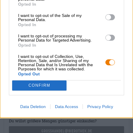
Opted In
al naso e si combina con un pizzico di caramello e un
accenno floreale di luppolo per creare una miscela
I want to opt-out of the Sale of my
irresistibile. Il gusto iniziale rivela un corpo elegante con
Personal Data.
una fine dolcezza del malto e una fresca esplosione di
Opted In
luppolo. Note maltate di pane appena sfornato, zucchero
di canna e grano tostato accarezzano il palato, mentre il
I want to opt-out of processing my
Personal Data for Targeted Advertising.
luppolo apporta aromi di delicati agrumi, erba tagliata e
Opted In
sottile arancia.
I want to opt-out of Collection, Use,
Una perfetta armonia di luppolo e malto!
Retention, Sale, and/or Sharing of my
Personal Data that Is Unrelated with the
Purposes for which it was collected.
Opted Out
CONSULENZA GRATUITA SULLA BIRRA
CONFIRM
Hai domande su questa birra? Siamo qui per te.
shop@bierothek.de
Data Deletion
Data Access
Privacy Policy
commercianti o ristoratori
Du willst größere Mengen günstiger einkaufen?
grosshandel@bierothek.de