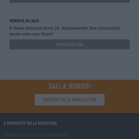
Verifica in loco
È Heller Kathrein-Bock Da Huppendorfer Bier Disponibile
anche nella mia filiale?
Controlla ora
Sali a bordo!
'Iscriviti alla newsletter'
A proposito della Bierothek
Offerte di lavoro alla Bierothek
®