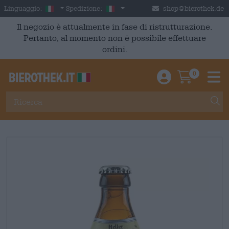
Skip to main content
Italian
Italia
Linguaggio:
Spedizione:
shop@bierothek.de
Il negozio è attualmente in fase di ristrutturazione.
Pertanto, al momento non è possibile effettuare
ordini.
0
Einloggen / An
Warenkor
M