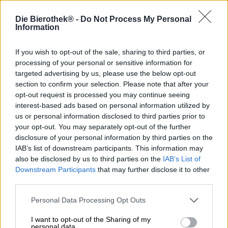
In onore di Santa Caterina, ogni anno il 25 novembre si
Die Bierothek® -
Do Not Process My Personal
celebra la festa di Santa Caterina. Il giorno di Santa
Information
Caterina segnava la fine del lavoro nei campi e nei pascoli
nelle campagne e, per molti, significava anche la fine del
If you wish to opt-out of the sale, sharing to third parties, or
lavoro annuale. L'anno lavorativo si è concluso con
processing of your personal or sensitive information for
festeggiamenti esuberanti e in molti luoghi è stata ed è
targeted advertising by us, please use the below opt-out
proprio per questa occasione la cosiddetta Kathrein-
section to confirm your selection. Please note that after your
Bockbier, che è stata servita giusto in tempo per il giorno
opt-out request is processed you may continue seeing
di Katharina.
interest-based ads based on personal information utilized by
Il birrificio Grasser di Huppendorf produce anche una
us or personal information disclosed to third parties prior to
Kathrein-Bock, che viene spillata nel tardo autunno. Con
your opt-out. You may separately opt-out of the further
una gradazione alcolica del 7,5%, la forte Doppelbock è
disclosure of your personal information by third parties on the
perfetta per rendere accoglienti le prime serate davvero
IAB’s list of downstream participants. This information may
fredde. E anche se pochi di noi riescono a concludere
also be disclosed by us to third parties on the
IAB’s List of
l'anno lavorativo a fine novembre, il Kathrein-Bock è
Downstream Participants
that may further disclose it to other
comunque buono anche se si torna in ufficio solo fino a
third parties.
lunedì prossimo e non prima dell'anno prossimo.
Personal Data Processing Opt Outs
L'Huppendorfer Doppelbock si presenta nel bicchiere in
una veste giallo miele e ha una fine schiuma bianca sul
I want to opt-out of the Sharing of my
corpo di rame lucido. Un seducente profumo di malto sale
personal data.