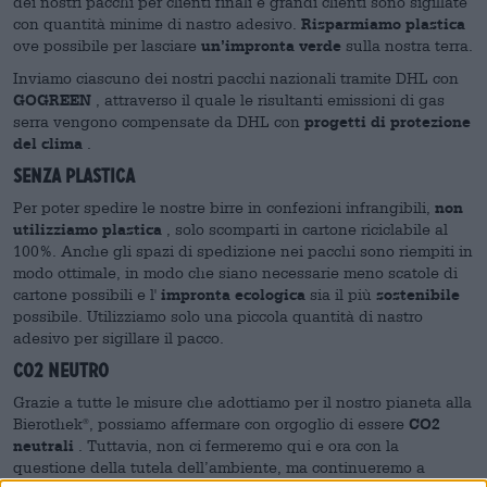
dei nostri pacchi per clienti finali e grandi clienti sono sigillate
con quantità minime di nastro adesivo.
Risparmiamo
plastica
ove possibile per lasciare
un’impronta verde
sulla nostra terra.
Inviamo ciascuno dei nostri pacchi nazionali tramite DHL con
GOGREEN
, attraverso il quale le risultanti emissioni di gas
serra vengono compensate da DHL con
progetti di protezione
del clima
.
Senza plastica
Per poter spedire le nostre birre in confezioni infrangibili,
non
utilizziamo plastica
, solo scomparti in cartone riciclabile al
100%. Anche gli spazi di spedizione nei pacchi sono riempiti in
modo ottimale, in modo che siano necessarie meno scatole di
cartone possibili e l'
impronta ecologica
sia il più
sostenibile
possibile. Utilizziamo solo una piccola quantità di nastro
adesivo per sigillare il pacco.
Co2 neutro
Grazie a tutte le misure che adottiamo per il nostro pianeta alla
Bierothek
, possiamo affermare con orgoglio di essere
CO2
®
neutrali
. Tuttavia, non ci fermeremo qui e ora con la
questione della tutela dell’ambiente, ma continueremo a