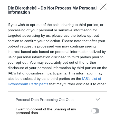
ottimizzare i nostri processi e procedure in modo da poter
risparmiare ancora più rifiuti e gas serra.
Die Bierothek® -
Do Not Process My Personal
Information
BIOLOGICO
Soddisfiamo i requisiti per il rispetto dei requisiti della EC-
If you wish to opt-out of the sale, sharing to third parties, or
ÖKO-VO. Siamo un rivenditore biologico certificato (numero di
processing of your personal or sensitive information for
controllo BIO: DE-BY-006-49501-H) presso l'organismo di
targeted advertising by us, please use the below opt-out
controllo biologico Bio DE-Öko006.
section to confirm your selection. Please note that after your
opt-out request is processed you may continue seeing
interest-based ads based on personal information utilized by
us or personal information disclosed to third parties prior to
Protezione del
your opt-out. You may separately opt-out of the further
disclosure of your personal information by third parties on the
IAB’s list of downstream participants. This information may
clima - piante della
also be disclosed by us to third parties on the
IAB’s List of
Downstream Participants
that may further disclose it to other
third parties.
birra alberi
®
Personal Data Processing Opt Outs
I want to opt-out of the Sharing of my
Du interessierts Dich für unser Klimaschutzprgramm Bier
personal data.
pflanzt Bäume
? Dann pflanze jetzt einen Baum mit uns, lass'
®