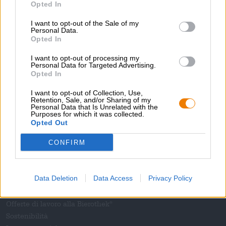
Opted In
die Welt ein bisschen grüner werden und informiere Dich
jetzt
HIER
oder klicke auf den Banner!
I want to opt-out of the Sale of my
Personal Data.
Opted In
I want to opt-out of processing my
Personal Data for Targeted Advertising.
Opted In
I want to opt-out of Collection, Use,
Retention, Sale, and/or Sharing of my
Personal Data that Is Unrelated with the
Purposes for which it was collected.
Sali a bordo!
Opted Out
CONFIRM
'Iscriviti alla newsletter'
Data Deletion
Data Access
Privacy Policy
A proposito della Bierothek
Offerte di lavoro alla Bierothek
®
Sostenibilità