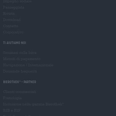
Impegno sociale
Passeggiata
Rivista
Download
Contatto
Corporativo
Ti aiutiamo noi
Seminari sulla birra
Metodi di pagamento
Navigazione
/
Internazionale
Domande frequenti
Bierothek
- Partner
®
Clienti commerciali
Franchigia
Inclusione nella gamma Bierothek
®
B2B e B2F