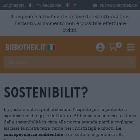
Skip to main content
Italian
Italia
Linguaggio:
Spedizione:
shop@bierothek.de
Il negozio è attualmente in fase di ristrutturazione.
Pertanto, al momento non è possibile effettuare
ordini.
0
Einloggen / An
Warenkor
M
sostenibilit?
La sostenibilità è probabilmente l’aspetto più importante e
significativo di oggi e del futuro. Abbiamo anche messo il tema
della sostenibilità in cima alla nostra agenda perché vogliamo
lasciare la nostra terra verde per i nostri figli e nipoti.
La
consapevolezza ambientale
è di centrale importanza alla
®