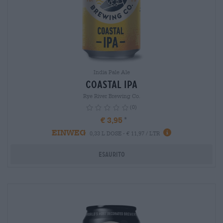
India Pale Ale
Coastal IPA
Rye River Brewing Co.
(0)
€ 3,95
EINWEG
info
0,33 L DOSE - € 11,97 / LTR
Esaurito