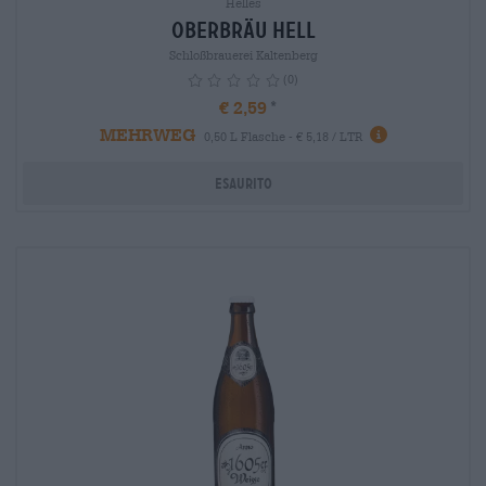
Helles
Oberbräu hell
Schloßbrauerei Kaltenberg
(0)
€ 2,59
MEHRWEG
info
0,50 L Flasche - € 5,18 / LTR
Esaurito