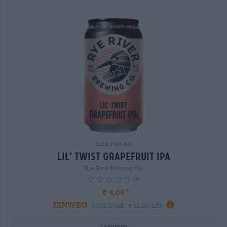
India Pale Ale
Lil’ Twist Grapefruit IPA
Rye River Brewing Co.
(0)
€ 4,06
EINWEG
info
0,33 L DOSE - € 12,30 / LTR