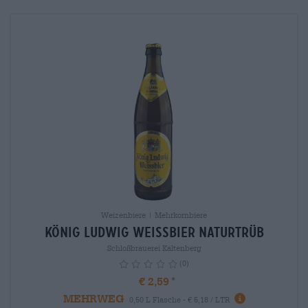
Weizenbiere | Mehrkornbiere
König Ludwig Weissbier naturtrüb
Schloßbrauerei Kaltenberg
(0)
€ 2,59
MEHRWEG
info
0,50 L Flasche - € 5,18 / LTR