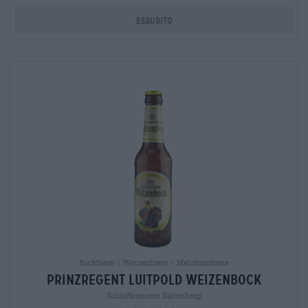
Esaurito
Bockbiere | Weizenbiere | Mehrkornbiere
Prinzregent Luitpold Weizenbock
Schloßbrauerei Kaltenberg