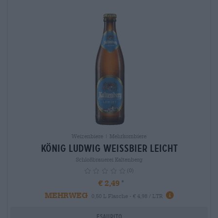
Weizenbiere | Mehrkornbiere
König Ludwig Weissbier leicht
Schloßbrauerei Kaltenberg
(0)
€ 2,49
MEHRWEG
info
0,50 L Flasche - € 4,98 / LTR
Esaurito