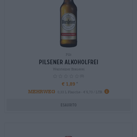
Pils
Pilsener Alkoholfrei
Warsteiner Brauerei
(0)
€ 1,89
MEHRWEG
info
0,33 L Flasche - € 5,73 / LTR
Esaurito