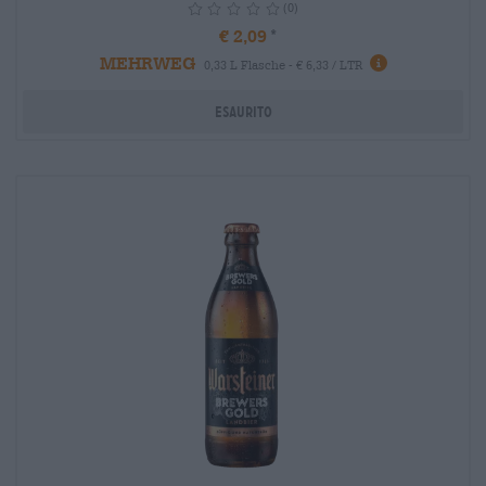
(0)
€ 2,09
MEHRWEG
info
0,33 L Flasche - € 6,33 / LTR
Esaurito