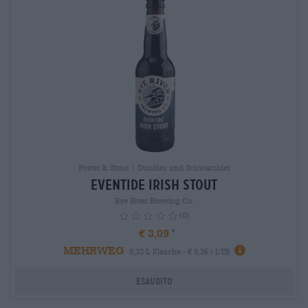
Porter & Stout | Dunkles und Schwarzbier
Eventide Irish Stout
Rye River Brewing Co.
(0)
€ 3,09
MEHRWEG
info
0,33 L Flasche - € 9,36 / LTR
Esaurito