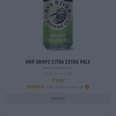
-
HOP DROPS CITRA EXTRA PALE
Rye River Brewing Co.
(0)
€ 3,99
EINWEG
info
0,33 L DOSE - € 12,09 / LTR
Esaurito