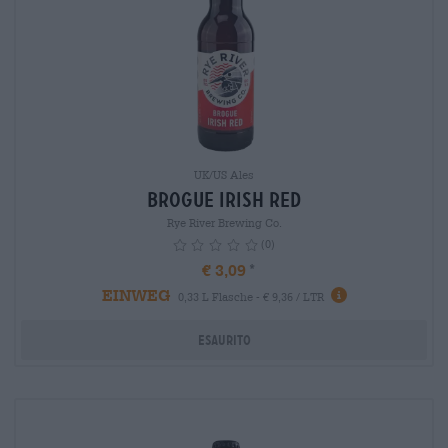
UK/US Ales
Brogue Irish Red
Rye River Brewing Co.
(0)
€ 3,09
EINWEG
info
0,33 L Flasche - € 9,36 / LTR
Esaurito