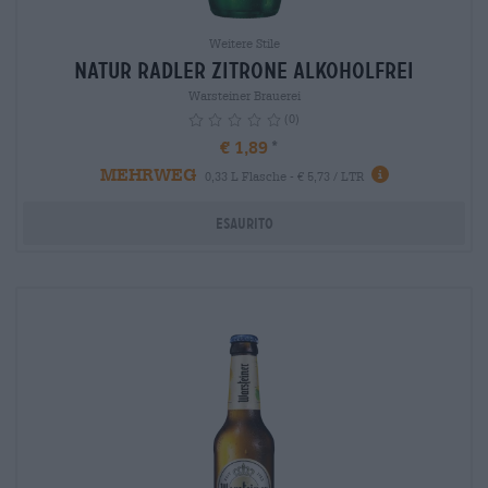
Weitere Stile
Natur Radler Zitrone alkoholfrei
Warsteiner Brauerei
(0)
€ 1,89
MEHRWEG
info
0,33 L Flasche - € 5,73 / LTR
Esaurito