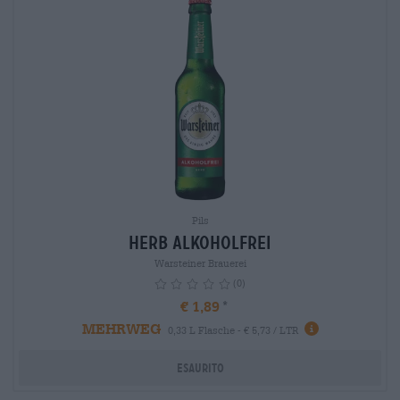
Pils
Herb Alkoholfrei
Warsteiner Brauerei
(0)
€ 1,89
MEHRWEG
info
0,33 L Flasche - € 5,73 / LTR
Esaurito