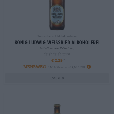
Weizenbiere | Mehrkornbiere
König Ludwig Weissbier alkoholfrei
Schloßbrauerei Kaltenberg
(0)
€ 2,29
MEHRWEG
info
0,50 L Flasche - € 4,58 / LTR
Esaurito