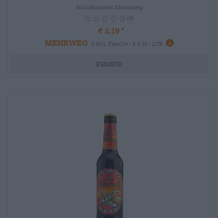
Schloßbrauerei Kaltenberg
(0)
€ 3,19
MEHRWEG
info
0,50 L Flasche - € 6,38 / LTR
Esaurito