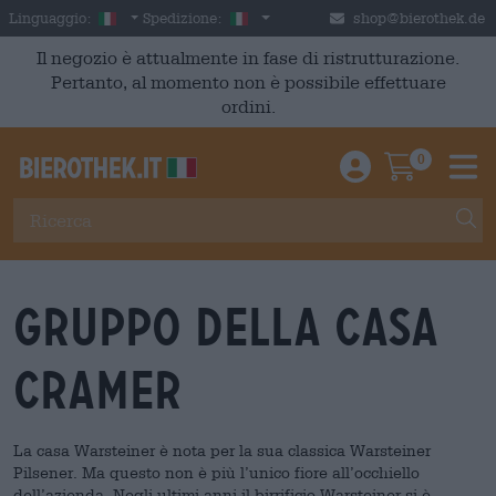
Skip to main content
Italian
Italia
Linguaggio:
Spedizione:
shop@bierothek.de
Il negozio è attualmente in fase di ristrutturazione.
Pertanto, al momento non è possibile effettuare
ordini.
0
Einloggen / An
Warenkor
M
Gruppo della Casa
Cramer
La casa Warsteiner è nota per la sua classica Warsteiner
Pilsener. Ma questo non è più l’unico fiore all’occhiello
dell’azienda. Negli ultimi anni il birrificio Warsteiner si è