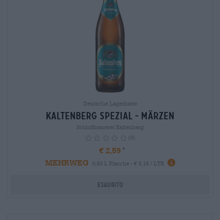
Deutsche Lagerbiere
Kaltenberg Spezial - Märzen
Schloßbrauerei Kaltenberg
(0)
€ 2,59
MEHRWEG
info
0,50 L Flasche - € 5,18 / LTR
Esaurito