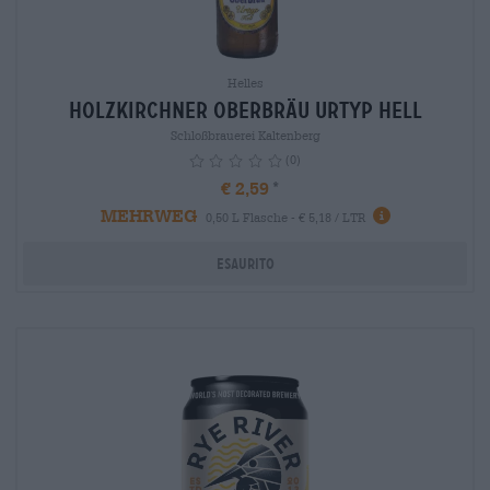
Helles
Holzkirchner Oberbräu Urtyp Hell
Schloßbrauerei Kaltenberg
(0)
€ 2,59
MEHRWEG
info
0,50 L Flasche - € 5,18 / LTR
Esaurito