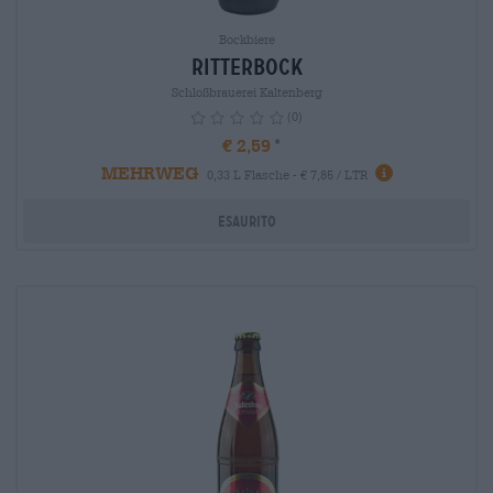
Bockbiere
Ritterbock
Schloßbrauerei Kaltenberg
(0)
€ 2,59
MEHRWEG
info
0,33 L Flasche - € 7,85 / LTR
Esaurito