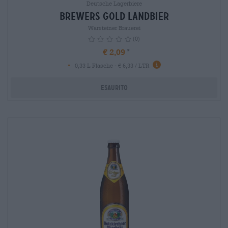
Deutsche Lagerbiere
Brewers Gold Landbier
Warsteiner Brauerei
(0)
€ 2,09
-
info
0,33 L Flasche - € 6,33 / LTR
Esaurito