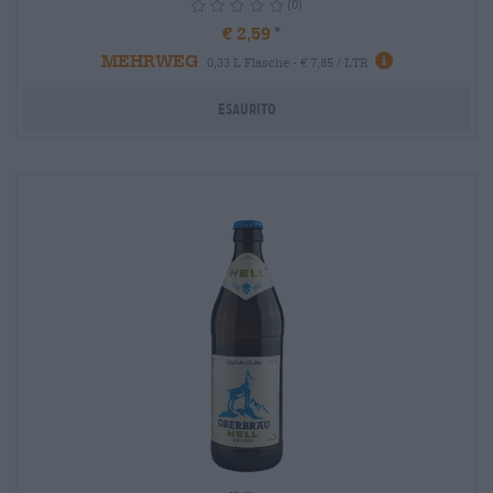
(0)
€ 2,59
MEHRWEG
info
0,33 L Flasche - € 7,85 / LTR
Esaurito