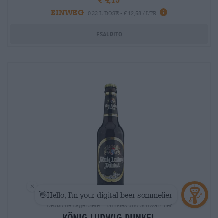
EINWEG
info
0,33 L DOSE - € 12,58 / LTR
Esaurito
Deutsche Lagerbiere | Dunkles und Schwarzbier
König Ludwig Dunkel