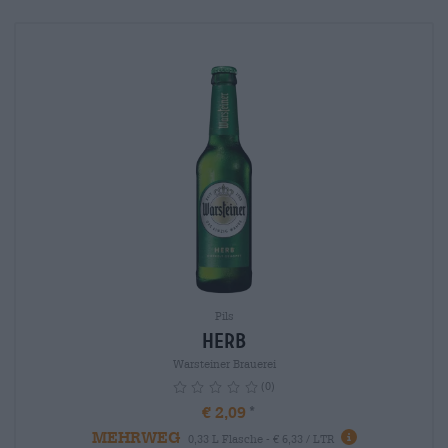
Pils
Herb
Warsteiner Brauerei
(0)
€ 2,09
MEHRWEG
info
0,33 L Flasche - € 6,33 / LTR