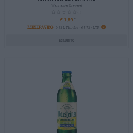
Warsteiner Brauerei
(0)
€ 1,89
MEHRWEG
info
0,33 L Flasche - € 5,73 / LTR
Esaurito