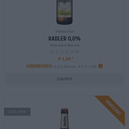
Weitere Stile
Radler 0,0%
Warsteiner Brauerei
(0)
€ 1,89
MEHRWEG
info
0,33 L Flasche - € 5,73 / LTR
Esaurito
Reduziert
12.02.2026