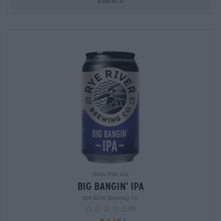
Esaurito
India Pale Ale
Big Bangin’ IPA
Rye River Brewing Co.
(0)
€ 4,15