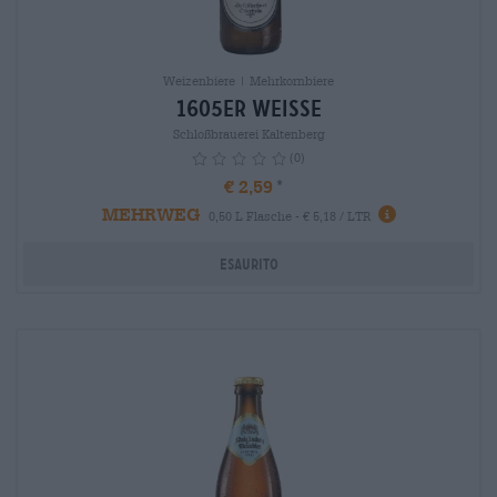
Weizenbiere | Mehrkornbiere
1605er Weisse
Schloßbrauerei Kaltenberg
(0)
€ 2,59
MEHRWEG
info
0,50 L Flasche - € 5,18 / LTR
Esaurito