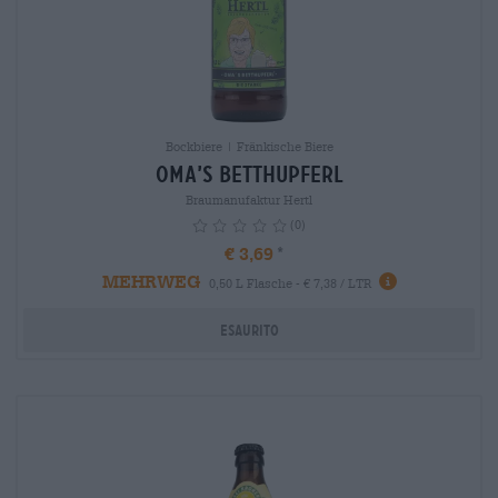
Bockbiere | Fränkische Biere
Oma’s Betthupferl
Braumanufaktur Hertl
(0)
€ 3,69
MEHRWEG
info
0,50 L Flasche - € 7,38 / LTR
Esaurito