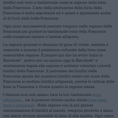
birrifici così vario e tradizionale come la regione della birra
della Franconia. L'arte della produzione della birra della
Franconia è molto importante ed è amata e apprezzata anche
al di fuori della bella Franconia.
Ogni anno innumerevoli persone vengono nella regione della
Franconia per gustare la tradizionale birra della Franconia
nelle numerose cantine e birrerie all'aperto.
La regione gourmet è sinonimo di gioia di vivere, serenità e
comunità e incarna il patrimonio culturale della birra come
nessun'altra regione. È proprio qui che ha avuto inizio la
Bierothek
, motivo per cui ancora oggi la Bierothek
è
®
®
strettamente legata alla regione e sostiene volentieri i piccoli
birrifici della Franconia. Il panorama dei birrifici della
Franconia spazia dai numerosi birrifici rustici nel cuore della
Franconia ai moderni birrifici artigianali, perché la cultura della
birra in Franconia è vivace quanto la regione stessa.
I franconi non solo amano bere la loro tradizionale
birra
affumicata
, ma si possono trovare anche ottime
birre lager,
lager e artigianali
. Nella regione con la più grande
concentrazione di birrifici al mondo, vengono prodotte a mano
con amore diverse specialità di birra di alta qualità. Ogni mese