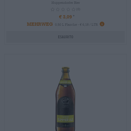
Huppendorfer Bier
(0)
€ 3,09
MEHRWEG
info
0,50 L Flasche - € 6,18 / LTR
Esaurito