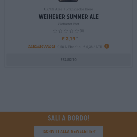
UK/US Ales | Fränkische Biere
Weiherer Summer Ale
Weiherer Bier
(0)
€ 3,19
MEHRWEG
info
0,50 L Flasche - € 6,38 / LTR
Esaurito
Sali a bordo!
'Iscriviti alla newsletter'