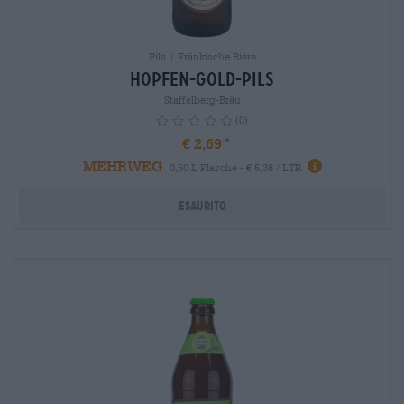
Pils | Fränkische Biere
Hopfen-Gold-Pils
Staffelberg-Bräu
(0)
€ 2,69
MEHRWEG
info
0,50 L Flasche - € 5,38 / LTR
Esaurito