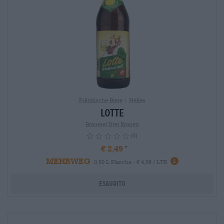
Fränkische Biere | Helles
Lotte
Brauerei Drei Kronen
(0)
€ 2,49
MEHRWEG
info
0,50 L Flasche - € 4,98 / LTR
Esaurito