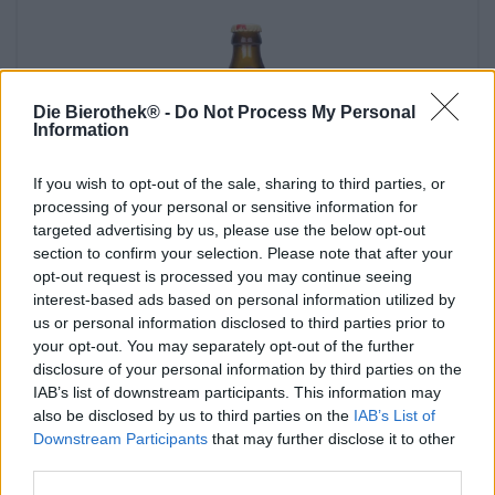
Die Bierothek® -
Do Not Process My Personal
Information
If you wish to opt-out of the sale, sharing to third parties, or
processing of your personal or sensitive information for
targeted advertising by us, please use the below opt-out
section to confirm your selection. Please note that after your
opt-out request is processed you may continue seeing
interest-based ads based on personal information utilized by
Rauchbiere | Fränkische Biere | Dunkles und Schwarzbier
us or personal information disclosed to third parties prior to
Aecht Schlenkerla Rauchbier Märzen
your opt-out. You may separately opt-out of the further
Brauerei Schlenkerla
disclosure of your personal information by third parties on the
(0)
IAB’s list of downstream participants. This information may
€ 2,69
also be disclosed by us to third parties on the
IAB’s List of
MEHRWEG
info
0,50 L Flasche - € 5,38 / LTR
Downstream Participants
that may further disclose it to other
third parties.
Esaurito