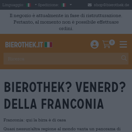
Skip to main content
Italian
Italia
Linguaggio:
Spedizione:
shop@bierothek.de
Il negozio è attualmente in fase di ristrutturazione.
Pertanto, al momento non è possibile effettuare
ordini.
0
Einloggen / An
Warenkor
M
Bierothek? Venerd?
della Franconia
Franconia: qui la birra è di casa
Quasi nessun'altra regione al mondo vanta un panorama di