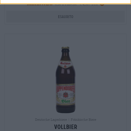
MEHRWEG
info
0,50 L Flasche - € 4,98 / LTR
Esaurito
Deutsche Lagerbiere | Fränkische Biere
Vollbier