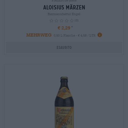
Fränkische Biere
Aloisius Märzen
Biermanufaktur Engel
(0)
€ 2,29
MEHRWEG
info
0,50 L Flasche - € 4,58 / LTR
Esaurito