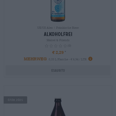
UK/US Ales | Fränkische Biere
Alkoholfrei
Maisel & Friends
(0)
€ 2,29
MEHRWEG
info
0,33 L Flasche - € 6,94 / LTR
Esaurito
07.08.2025