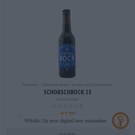
Bockbiere | Fränkische Biere | Dunkles und Schwarzbier
Schorschbock 13
Schorschbräu
(0)
€ 7,79
MEHRWEG
info
0,33 L Flasche - € 23,61 / LTR
Esaurito