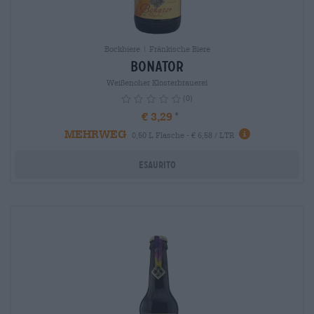
Bockbiere | Fränkische Biere
Bonator
Weißenoher Klosterbrauerei
(0)
€ 3,29
MEHRWEG
info
0,50 L Flasche - € 6,58 / LTR
Esaurito