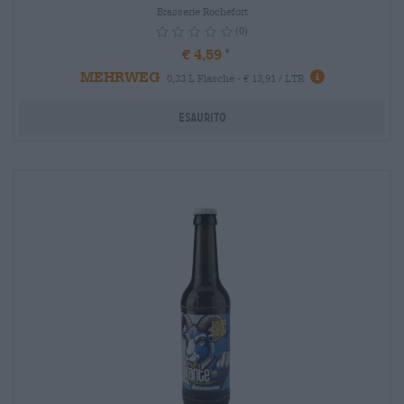
Brasserie Rochefort
(0)
€ 4,59
MEHRWEG
info
0,33 L Flasche - € 13,91 / LTR
Esaurito