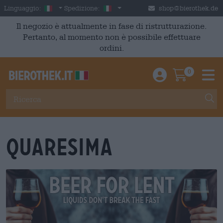
Skip to main content
Italian
Italia
Linguaggio:
Spedizione:
shop@bierothek.de
Il negozio è attualmente in fase di ristrutturazione.
Pertanto, al momento non è possibile effettuare
ordini.
0
Einloggen / An
Warenkor
M
Quaresima