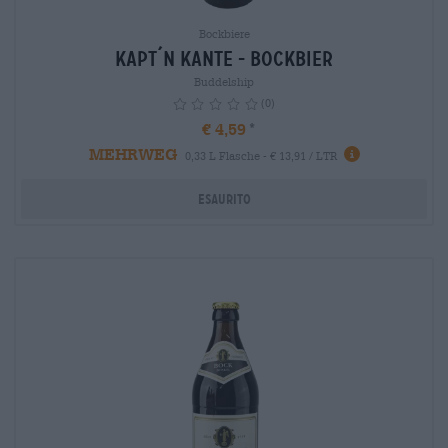
Bockbiere
Kapt´n Kante - Bockbier
Buddelship
(0)
€ 4,59
MEHRWEG
info
0,33 L Flasche - € 13,91 / LTR
Esaurito