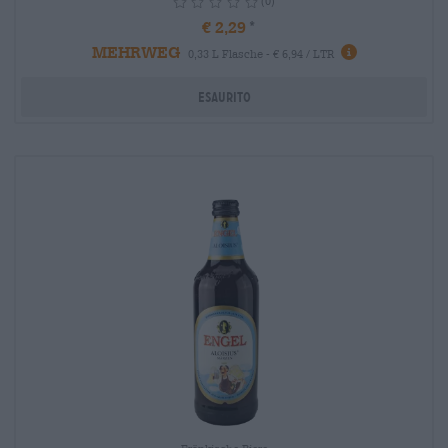
(0)
€ 2,29
MEHRWEG
info
0,33 L Flasche - € 6,94 / LTR
Esaurito