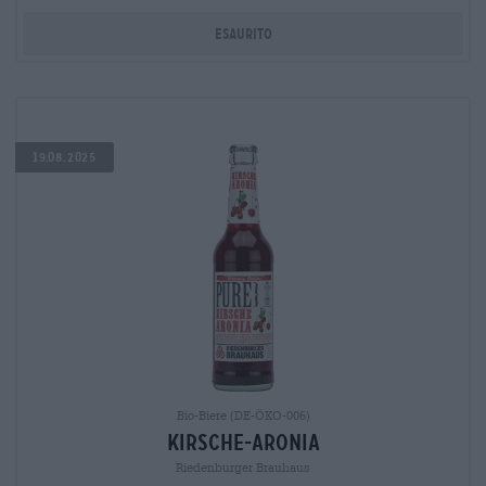
Esaurito
19.08.2025
Bio-Biere (DE-ÖKO-006)
Kirsche-Aronia
Riedenburger Brauhaus