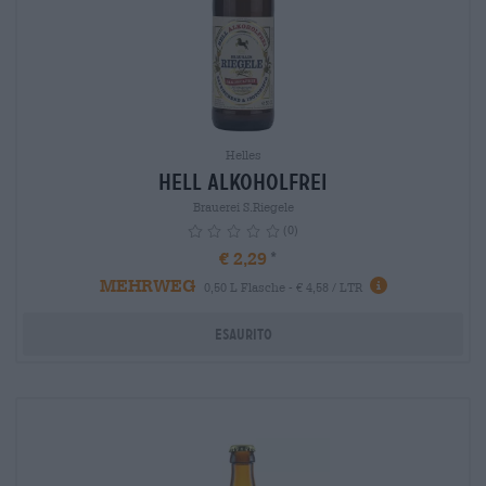
Helles
Hell Alkoholfrei
Brauerei S.Riegele
(0)
€ 2,29
MEHRWEG
info
0,50 L Flasche - € 4,58 / LTR
Esaurito