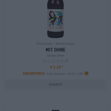
Weizenbiere | Mehrkornbiere
Mit Ohne
Tilmans Biere
(0)
€ 3,39
MEHRWEG
info
0,50 L Flasche - € 6,78 / LTR
Esaurito