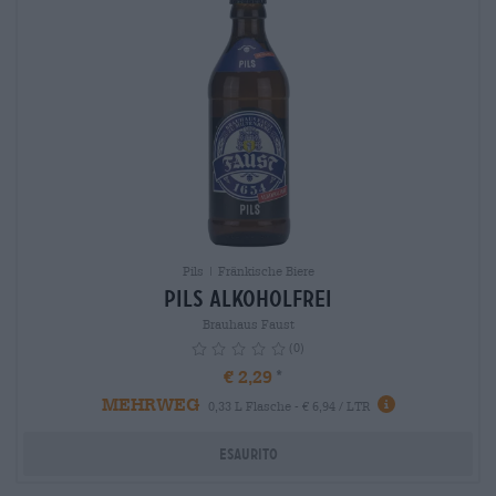
Pils | Fränkische Biere
Pils alkoholfrei
Brauhaus Faust
(0)
€ 2,29
MEHRWEG
info
0,33 L Flasche - € 6,94 / LTR
Esaurito