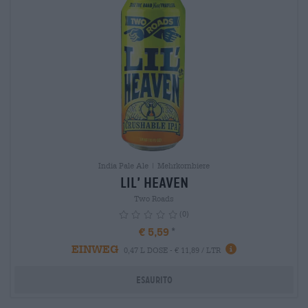
India Pale Ale | Mehrkornbiere
Lil’ Heaven
Two Roads
(0)
€ 5,59
EINWEG
info
0,47 L DOSE - € 11,89 / LTR
Esaurito