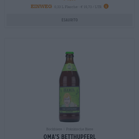
EINWEG
info
0,33 L Flasche - € 15,73 / LTR
Esaurito
Bockbiere | Fränkische Biere
Oma’s Betthupferl