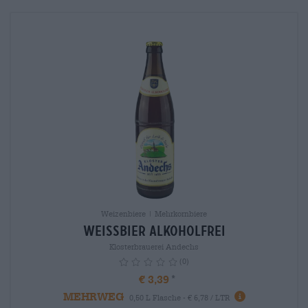
Weizenbiere | Mehrkornbiere
Weissbier alkoholfrei
Klosterbrauerei Andechs
(0)
€ 3,39
MEHRWEG
info
0,50 L Flasche - € 6,78 / LTR