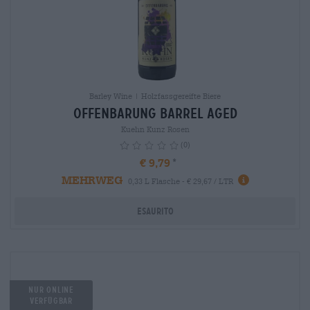
Barley Wine | Holzfassgereifte Biere
Offenbarung Barrel Aged
Kuehn Kunz Rosen
(0)
€ 9,79
MEHRWEG
info
0,33 L Flasche - € 29,67 / LTR
Esaurito
Nur Online
verfügbar