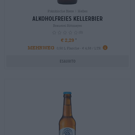
Fränkische Biere | Helles
Alkoholfreies Kellerbier
Brauerei Rittmayer
(0)
€ 2,29
MEHRWEG
info
0,50 L Flasche - € 4,58 / LTR
Esaurito