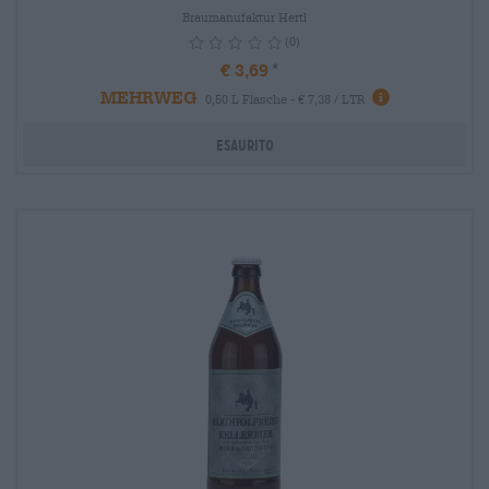
Braumanufaktur Hertl
(0)
€ 3,69
MEHRWEG
info
0,50 L Flasche - € 7,38 / LTR
Esaurito