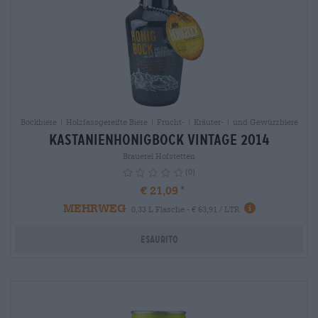
Bockbiere | Holzfassgereifte Biere | Frucht- | Kräuter- | und Gewürzbiere
Kastanienhonigbock Vintage 2014
Brauerei Hofstetten
(0)
€ 21,09
MEHRWEG
info
0,33 L Flasche - € 63,91 / LTR
Esaurito