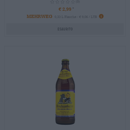
(0)
€ 2,99
MEHRWEG
info
0,33 L Flasche - € 9,06 / LTR
Esaurito