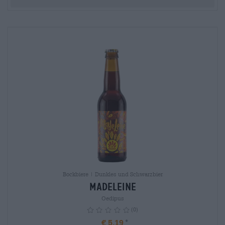
Bockbiere | Dunkles und Schwarzbier
Madeleine
Oedipus
(0)
€ 5,19