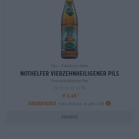
Pils | Fränkische Biere
Nothelfer Vierzehnheiligener Pils
Vierzehnheiligener Bier
(0)
€ 2,49
MEHRWEG
info
0,50 L Flasche - € 4,98 / LTR
Esaurito