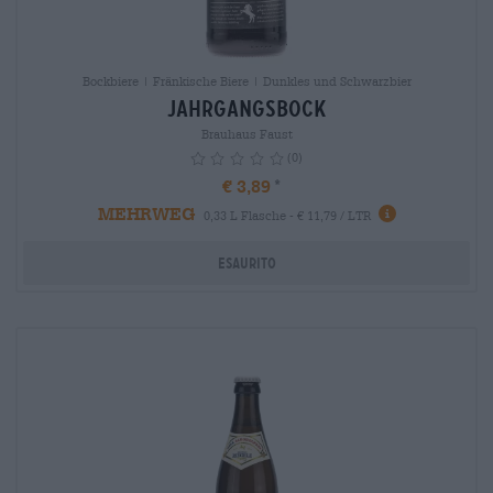
Bockbiere | Fränkische Biere | Dunkles und Schwarzbier
Jahrgangsbock
Brauhaus Faust
(0)
€ 3,89
MEHRWEG
info
0,33 L Flasche - € 11,79 / LTR
Esaurito