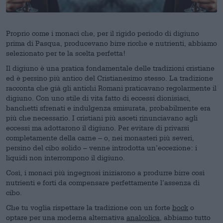
Proprio come i monaci che, per il rigido periodo di digiuno
prima di Pasqua, producevano birre ricche e nutrienti, abbiamo
selezionato per te la scelta perfetta!
Il digiuno è una pratica fondamentale delle tradizioni cristiane
ed è persino più antico del Cristianesimo stesso. La tradizione
racconta che già gli antichi Romani praticavano regolarmente il
digiuno. Con uno stile di vita fatto di eccessi dionisiaci,
banchetti sfrenati e indulgenza smisurata, probabilmente era
più che necessario. I cristiani più asceti rinunciavano agli
eccessi ma adottarono il digiuno. Per evitare di privarsi
completamente della carne – o, nei monasteri più severi,
persino del cibo solido – venne introdotta un’eccezione: i
liquidi non interrompono il digiuno.
Così, i monaci più ingegnosi iniziarono a produrre birre così
nutrienti e forti da compensare perfettamente l’assenza di
cibo.
Che tu voglia rispettare la tradizione con un forte
bock
o
optare per una moderna alternativa
analcolica
, abbiamo tutto