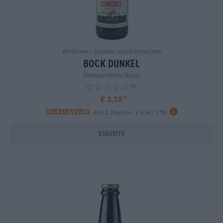
Bockbiere | Dunkles und Schwarzbier
Bock Dunkel
Biermanufaktur Engel
(0)
€ 3,28
MEHRWEG
info
0,50 L Flasche - € 6,56 / LTR
Esaurito