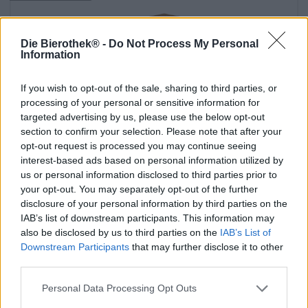
Die Bierothek® -
Do Not Process My Personal
Information
If you wish to opt-out of the sale, sharing to third parties, or
processing of your personal or sensitive information for
targeted advertising by us, please use the below opt-out
section to confirm your selection. Please note that after your
-
opt-out request is processed you may continue seeing
Die Alkoholfreien Bierpaket
interest-based ads based on personal information utilized by
us or personal information disclosed to third parties prior to
Die Bierothek®
your opt-out. You may separately opt-out of the further
(0)
disclosure of your personal information by third parties on the
€ 34,29
IAB’s list of downstream participants. This information may
MEHRWEG
info
1 St. PAKET - € 34,29 / St.
also be disclosed by us to third parties on the
IAB’s List of
Downstream Participants
that may further disclose it to other
Esaurito
third parties.
Personal Data Processing Opt Outs