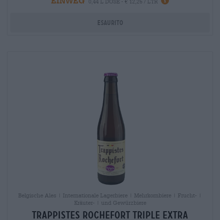
EINWEG
info
0,44 L DOSE - € 12,25 / LTR
Esaurito
Belgische Ales | Internationale Lagerbiere | Mehrkornbiere | Frucht- |
Kräuter- | und Gewürzbiere
Trappistes Rochefort Triple Extra