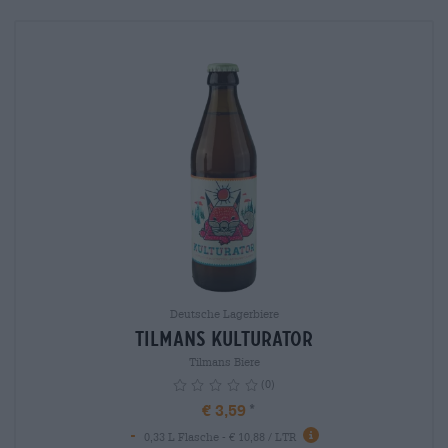
Deutsche Lagerbiere
Tilmans Kulturator
Tilmans Biere
(0)
€ 3,59
-
info
0,33 L Flasche - € 10,88 / LTR