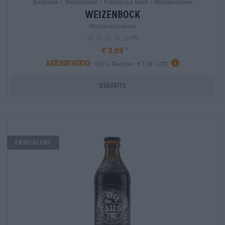
Bockbiere | Weizenbiere | Fränkische Biere | Mehrkornbiere
Weizenbock
Mönchsambacher
(0)
€ 3,69
MEHRWEG
info
0,50 L Flasche - € 7,38 / LTR
Esaurito
Empfehlung