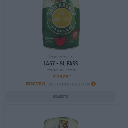
Lager tedesche
1457 - 5l fass
Brauerei Drei Kronen
€ 26,59
EINWEG
5,00 L BARILE - € 5,32 / LTR
Esaurito