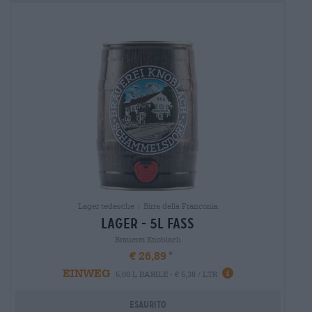
Lager tedesche | Birra della Franconia
lager - 5l fass
Brauerei Knoblach
€ 26,89
EINWEG
5,00 L BARILE - € 5,38 / LTR
Esaurito