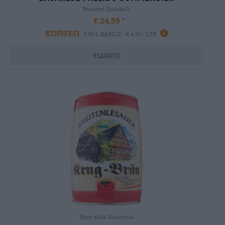
Brauerei Knoblach
€ 24,59
EINWEG
5,00 L BARILE - € 4,92 / LTR
Esaurito
Birra della Franconia