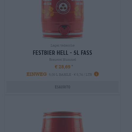
Lager tedesche
festbier hell - 5l fass
Brauerei Hummel
€ 28,69
EINWEG
5,00 L BARILE - € 5,74 / LTR
Esaurito