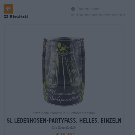
Filter
Informazioni
sull'ordinamento dei prodotti
33 Risultati
Birra della Franconia | Bavarese pallido
5l lederhosen-partyfass, helles, einzeln
Die Bierothek®
€ 19,49