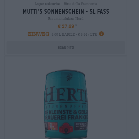
Lager tedesche | Birra della Franconia
mutti’s sonnenschein - 5l fass
Braumanufaktur Hertl
€ 27,69
EINWEG
5,00 L BARILE - € 5,54 / LTR
Esaurito