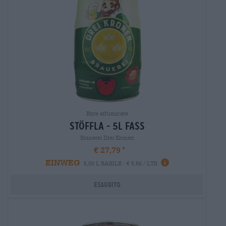
Birre affumicate
stöffla - 5l fass
Brauerei Drei Kronen
€ 27,79
EINWEG
5,00 L BARILE - € 5,56 / LTR
Esaurito