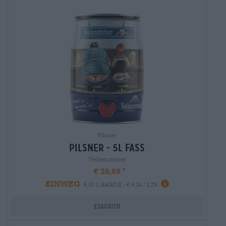
Pilsner
Pilsner - 5l fass
Veldensteiner
€ 26,69
EINWEG
5,00 L BARILE - € 5,34 / LTR
Esaurito