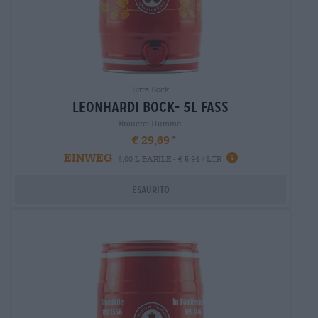
Birre Bock
leonhardi bock- 5l fass
Brauerei Hummel
€ 29,69
EINWEG
5,00 L BARILE - € 5,94 / LTR
Esaurito