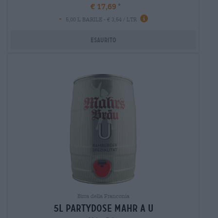
€ 17,69
-
5,00 L BARILE - € 3,54 / LTR
Esaurito
Birra della Franconia
5l partydose mahr a u