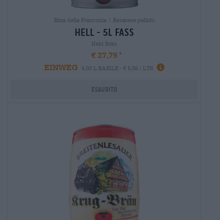
Birra della Franconia | Bavarese pallido
hell - 5l fass
Held Bräu
€ 27,79
EINWEG
5,00 L BARILE - € 5,56 / LTR
Esaurito