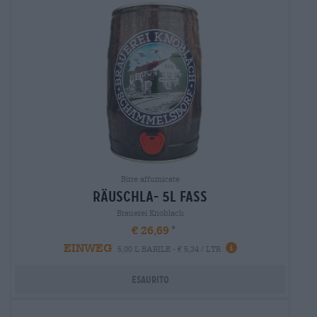
Birre affumicate
räuschla- 5l fass
Brauerei Knoblach
€ 26,69
EINWEG
5,00 L BARILE - € 5,34 / LTR
Esaurito