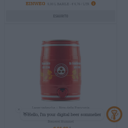
EINWEG
5,00 L BARILE - € 5,76 / LTR
Esaurito
Lager tedesche | Birra della Franconia
kellerbier - 5l fass
Brauerei Hummel