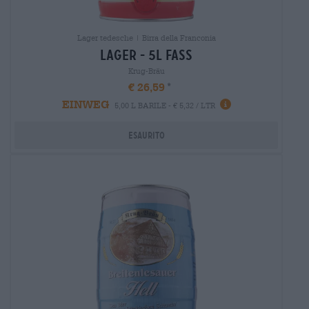
Lager tedesche | Birra della Franconia
lager - 5l fass
Krug-Bräu
€ 26,59
EINWEG
5,00 L BARILE - € 5,32 / LTR
Esaurito