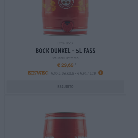
Birre Bock
bock dunkel - 5l fass
Brauerei Hummel
€ 29,69
EINWEG
5,00 L BARILE - € 5,94 / LTR
Esaurito