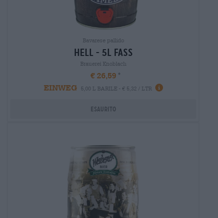
Bavarese pallido
hell - 5l fass
Brauerei Knoblach
€ 26,59
EINWEG
5,00 L BARILE - € 5,32 / LTR
Esaurito