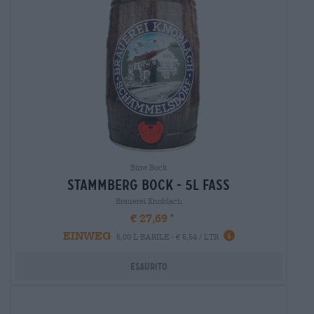
Birre Bock
stammberg bock - 5l fass
Brauerei Knoblach
€ 27,69
EINWEG
5,00 L BARILE - € 5,54 / LTR
Esaurito