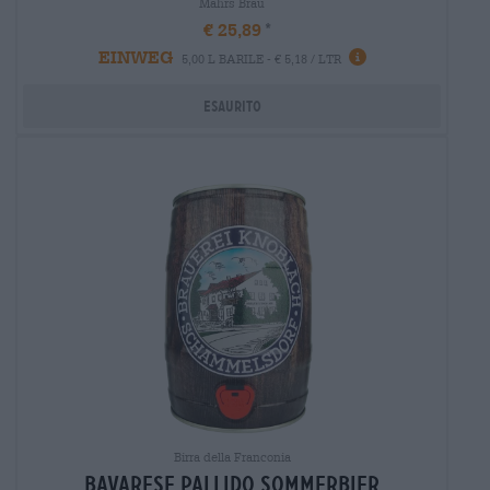
Mahrs Bräu
€ 25,89
EINWEG
5,00 L BARILE - € 5,18 / LTR
Esaurito
Birra della Franconia
Bavarese pallido sommerbier