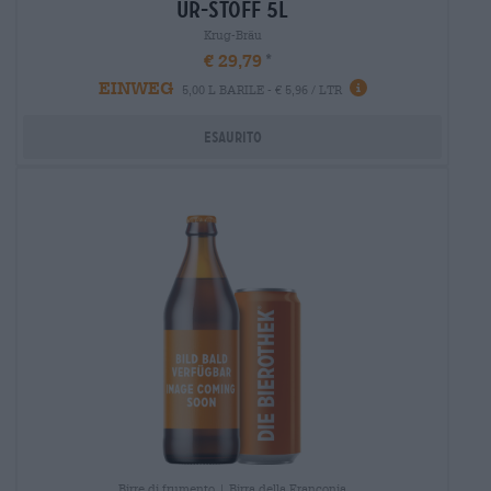
ur-stoff 5l
Krug-Bräu
€ 29,79
EINWEG
5,00 L BARILE - € 5,96 / LTR
Esaurito
Birre di frumento | Birra della Franconia