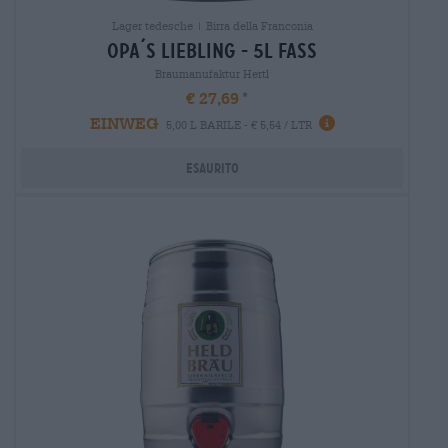
Lager tedesche | Birra della Franconia
opa´s liebling - 5l fass
Braumanufaktur Hertl
€ 27,69
EINWEG
5,00 L BARILE - € 5,54 / LTR
Esaurito