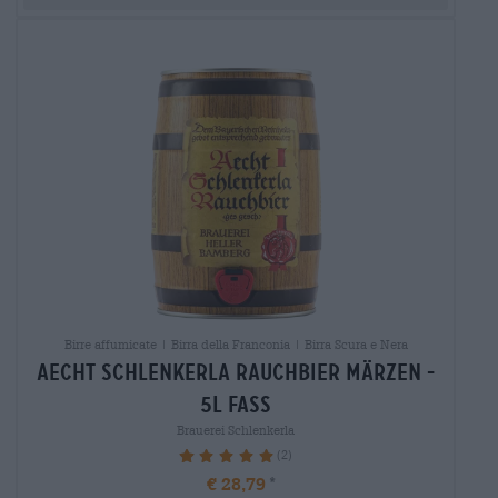
Birre affumicate | Birra della Franconia | Birra Scura e Nera
aecht schlenkerla rauchbier märzen -
5l fass
Brauerei Schlenkerla
(2)
100%
€ 28,79