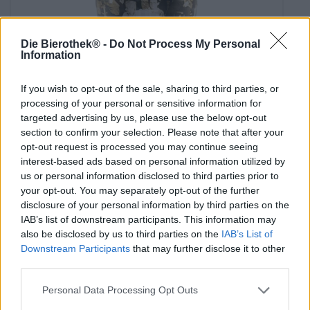
Die Bierothek® -
Do Not Process My Personal
Information
Lager tedesche | Birra della Franconia
landbier - 5l
If you wish to opt-out of the sale, sharing to third parties, or
Weiherer Bier
processing of your personal or sensitive information for
€ 26,69
targeted advertising by us, please use the below opt-out
section to confirm your selection. Please note that after your
EINWEG
5,00 L BARILE - € 5,34 / LTR
opt-out request is processed you may continue seeing
interest-based ads based on personal information utilized by
Esaurito
us or personal information disclosed to third parties prior to
your opt-out. You may separately opt-out of the further
disclosure of your personal information by third parties on the
IAB’s list of downstream participants. This information may
also be disclosed by us to third parties on the
IAB’s List of
Downstream Participants
that may further disclose it to other
third parties.
Personal Data Processing Opt Outs