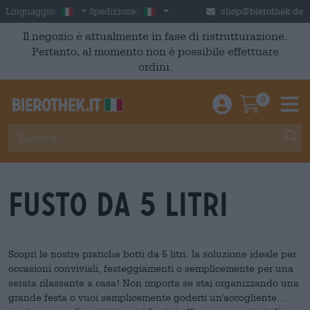
Skip to main content
Italian
Italia
Linguaggio:
Spedizione:
shop@bierothek.de
Il negozio è attualmente in fase di ristrutturazione.
Pertanto, al momento non è possibile effettuare
ordini.
0
Einloggen / An
Warenkor
M
Fusto da 5 litri
Scopri le nostre pratiche botti da 5 litri: la soluzione ideale per
occasioni conviviali, festeggiamenti o semplicemente per una
serata rilassante a casa! Non importa se stai organizzando una
grande festa o vuoi semplicemente goderti un'accogliente