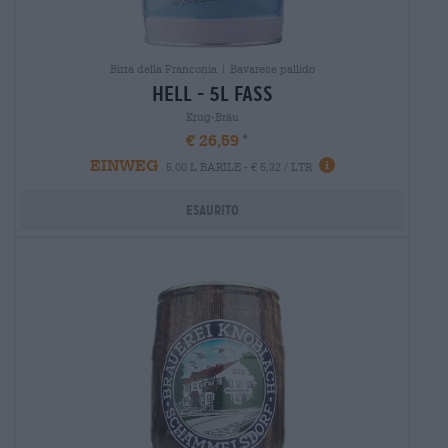
Birra della Franconia | Bavarese pallido
hell - 5l fass
Krug-Bräu
€ 26,59
EINWEG
5,00 L BARILE - € 5,32 / LTR
Esaurito