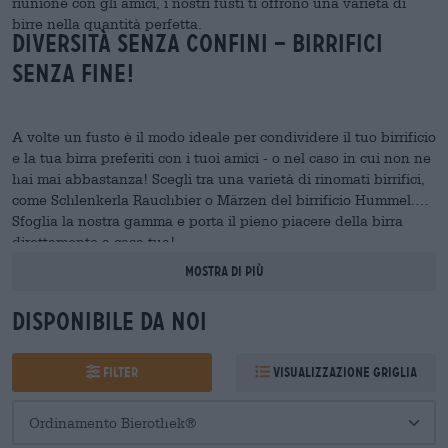
riunione con gli amici, i nostri fusti ti offrono una varietà di
birre nella quantità perfetta.
Diversità senza confini – birrifici
senza fine!
A volte un fusto è il modo ideale per condividere il tuo birrificio
e la tua birra preferiti con i tuoi amici - o nel caso in cui non ne
hai mai abbastanza! Scegli tra una varietà di rinomati birrifici,
come Schlenkerla Rauchbier o Märzen del birrificio Hummel.
Sfoglia la nostra gamma e porta il pieno piacere della birra
direttamente a casa tua!
Mostra di più
Disponibile da noi
Filter
Visualizzazione griglia