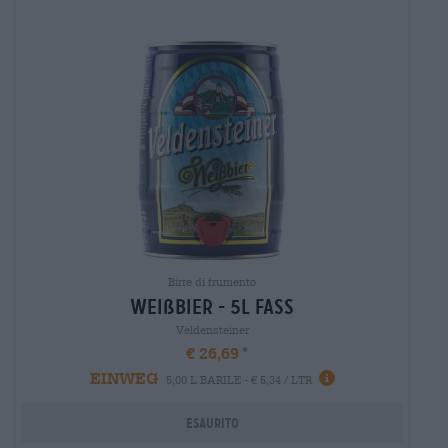
Birre di frumento
weißbier - 5l fass
Veldensteiner
€ 26,69
EINWEG
5,00 L BARILE - € 5,34 / LTR
Esaurito