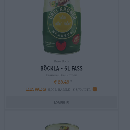
Birre Bock
böckla - 5l fass
Brauerei Drei Kronen
€ 28,49
EINWEG
5,00 L BARILE - € 5,70 / LTR
Esaurito