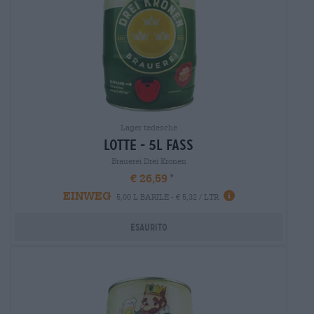
Lager tedesche
lotte - 5l fass
Brauerei Drei Kronen
€ 26,59
EINWEG
5,00 L BARILE - € 5,32 / LTR
Esaurito