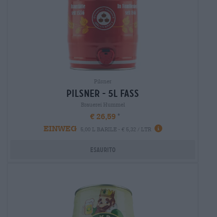
Pilsner
Pilsner - 5l fass
Brauerei Hummel
€ 26,59
EINWEG
5,00 L BARILE - € 5,32 / LTR
Esaurito