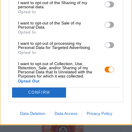
I want to opt-out of the Sharing of my
personal data.
Opted In
I want to opt-out of the Sale of my
Personal Data.
Opted In
Birra della Franconia | Bavarese pallido
zwickerla hell - 5l
I want to opt-out of processing my
Weiherer Bier
Personal Data for Targeted Advertising.
Opted In
€ 26,59
EINWEG
5,00 L BARILE - € 5,32 / LTR
I want to opt-out of Collection, Use,
Retention, Sale, and/or Sharing of my
Personal Data that Is Unrelated with the
Esaurito
Purposes for which it was collected.
Opted Out
CONFIRM
Data Deletion
Data Access
Privacy Policy