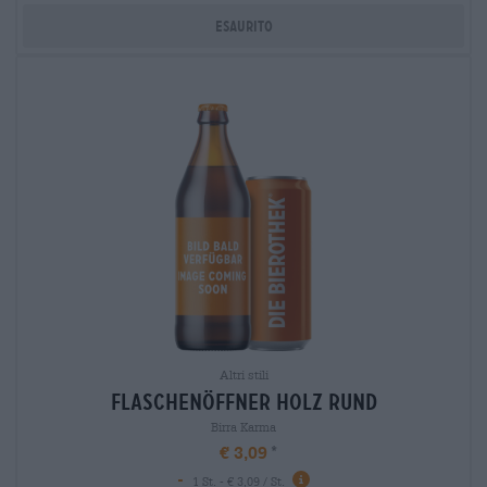
Esaurito
Altri stili
flaschenöffner holz rund
Birra Karma
€ 3,09
-
1 St. - € 3,09 / St.