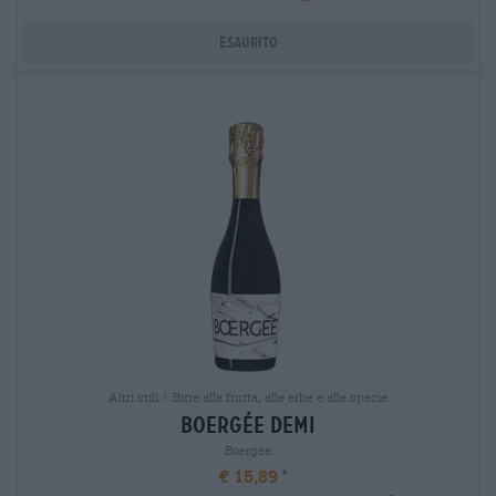
Esaurito
Altri stili | Birre alla frutta, alle erbe e alle spezie
boergÉe demi
Boergée
€ 15,89