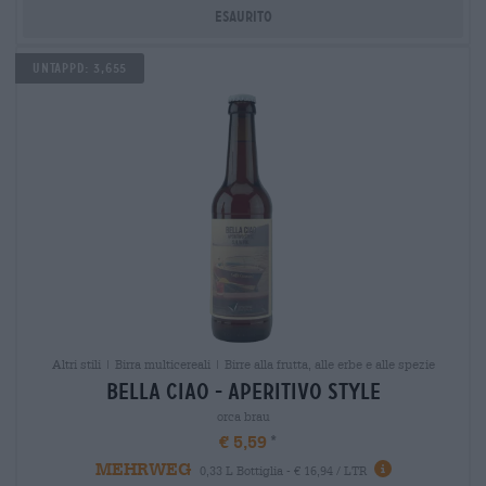
Esaurito
Untappd: 3,655
Altri stili | Birra multicereali | Birre alla frutta, alle erbe e alle spezie
bella ciao - aperitivo style
orca brau
€ 5,59
MEHRWEG
0,33 L Bottiglia - € 16,94 / LTR