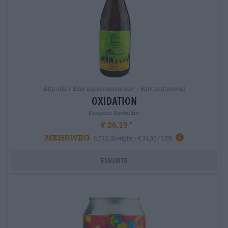
Altri stili | Birre inglesi/americane | Birra multicereali
oxidation
Freigeist Bierkultur
€ 26,19
MEHRWEG
0,75 L Bottiglia - € 34,92 / LTR
Esaurito