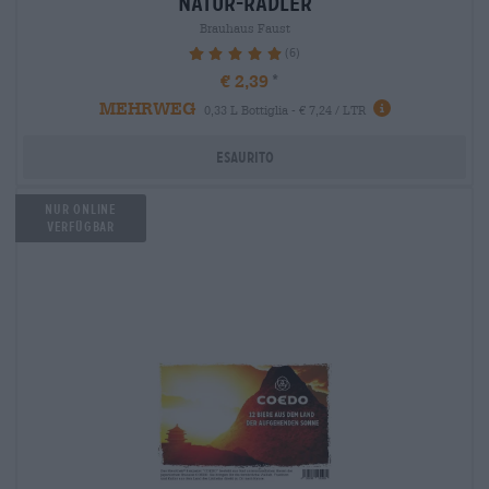
natur-radler
Brauhaus Faust
(6)
100%
€ 2,39
MEHRWEG
0,33 L Bottiglia - € 7,24 / LTR
Esaurito
Nur Online
verfügbar