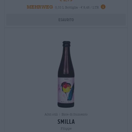
MEHRWEG
0,33 L Bottiglia - € 8,45 / LTR
Esaurito
Altri stili | Birre di frumento
smilla
Flügge