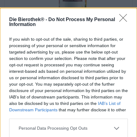
Die Bierothek® -
Do Not Process My Personal
Information
If you wish to opt-out of the sale, sharing to third parties, or
Altri stili | Birra multicereali | Birre alla frutta, alle erbe e alle spezie
processing of your personal or sensitive information for
small batch raspberry wheat ale
targeted advertising by us, please use the below opt-out
section to confirm your selection. Please note that after your
Moosehead Breweries
opt-out request is processed you may continue seeing
€ 3,99
interest-based ads based on personal information utilized by
EINWEG
0,47 L POTERE - € 8,49 / LTR
us or personal information disclosed to third parties prior to
your opt-out. You may separately opt-out of the further
Esaurito
disclosure of your personal information by third parties on the
IAB’s list of downstream participants. This information may
also be disclosed by us to third parties on the
IAB’s List of
Downstream Participants
that may further disclose it to other
third parties.
Personal Data Processing Opt Outs