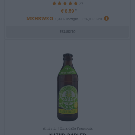
(2)
100%
€ 8,59
MEHRWEG
0,33 L Bottiglia - € 26,03 / LTR
Esaurito
Altri stili | Birra della Franconia