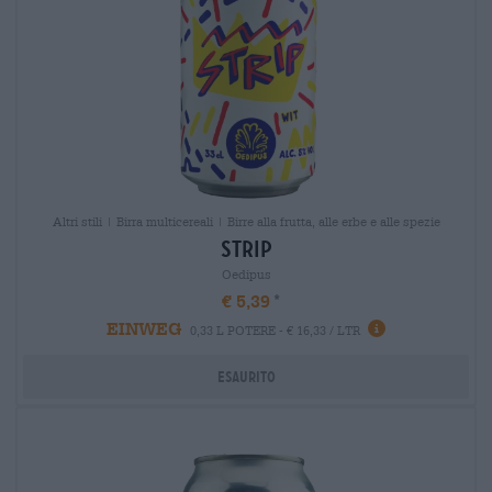
Altri stili | Birra multicereali | Birre alla frutta, alle erbe e alle spezie
strip
Oedipus
€ 5,39
EINWEG
0,33 L POTERE - € 16,33 / LTR
Esaurito