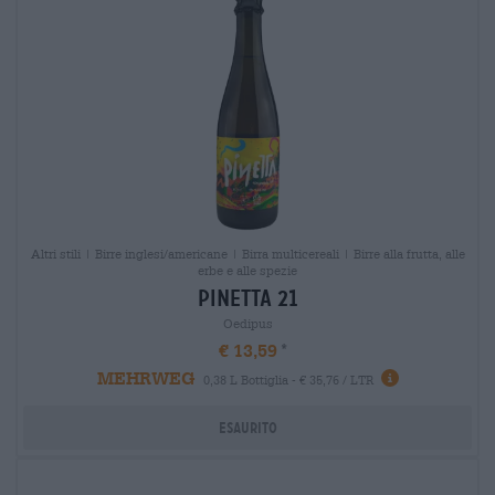
Altri stili | Birre inglesi/americane | Birra multicereali | Birre alla frutta, alle
erbe e alle spezie
pinetta 21
Oedipus
€ 13,59
MEHRWEG
0,38 L Bottiglia - € 35,76 / LTR
Esaurito