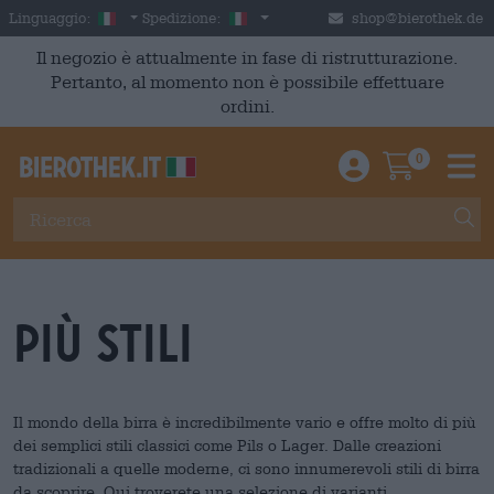
Skip to main content
Italian
Italia
Linguaggio:
Spedizione:
shop@bierothek.de
Il negozio è attualmente in fase di ristrutturazione.
Pertanto, al momento non è possibile effettuare
ordini.
0
Einloggen / An
Warenkor
M
più stili
Il mondo della birra è incredibilmente vario e offre molto di più
dei semplici stili classici come Pils o Lager. Dalle creazioni
tradizionali a quelle moderne, ci sono innumerevoli stili di birra
da scoprire. Qui troverete una selezione di varianti