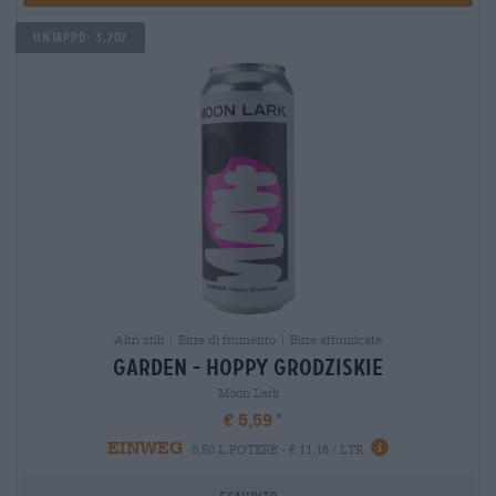
Untappd: 3,707
Altri stili | Birre di frumento | Birre affumicate
garden - hoppy grodziskie
Moon Lark
€ 5,59
EINWEG
0,50 L POTERE - € 11,18 / LTR