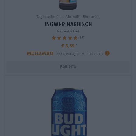
Lager tedesche | Altri stili | Birre acide
ingwer narrisch
Narrenfreiheit
(15)
98.67%
€ 3,89
MEHRWEG
0,33 L Bottiglia - € 11,79 / LTR
Esaurito