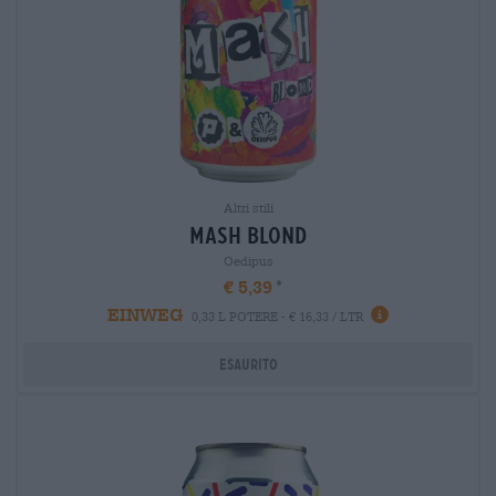
Altri stili
mash blond
Oedipus
€ 5,39
EINWEG
0,33 L POTERE - € 16,33 / LTR
Esaurito