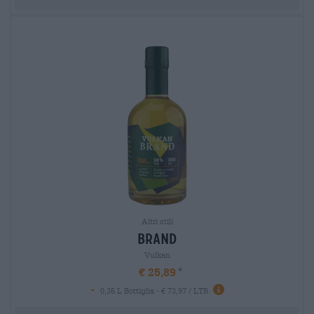
Altri stili
brand
Vulkan
€ 25,89
-
0,35 L Bottiglia - € 73,97 / LTR