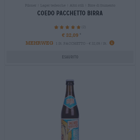
Pilsner | Lager tedesche | Altri stili | Birre di frumento
coedo Pacchetto birra
(2)
100%
€ 32,09
MEHRWEG
1 St. PACCHETTO - € 32,09 / St.
Esaurito