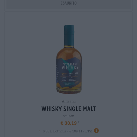
Esaurito
Altri stili
whisky single malt
Vulkan
€ 38,19
-
0,35 L Bottiglia - € 109,11 / LTR