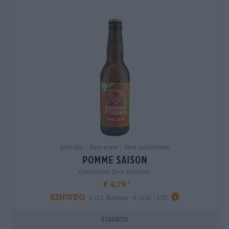
Altri stili | Birre acide | Birra multicereali
pomme saison
Gebrouwen Door Vrouwen
€ 4,79
EINWEG
0,33 L Bottiglia - € 14,52 / LTR
Esaurito