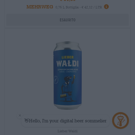
MEHRWEG
0,75 L Bottiglia - € 42,12 / LTR
Esaurito
Altri stili
süper em dackelsche
Lieber Waldi