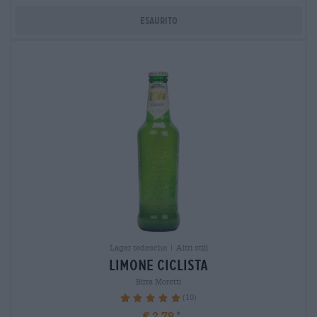
Esaurito
Lager tedesche | Altri stili
limone Ciclista
Birra Moretti
(10)
100%
€ 2,79