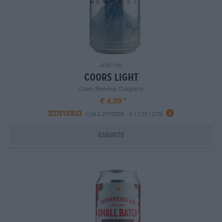
Altri stili
coors light
Coors Brewing Company
€ 4,09
EINWEG
0,34 L POTERE - € 12,03 / LTR
Esaurito