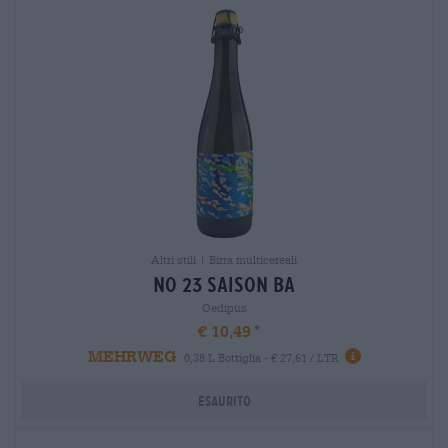
Altri stili | Birra multicereali
no 23 saison ba
Oedipus
€ 10,49
MEHRWEG
0,38 L Bottiglia - € 27,61 / LTR
Esaurito