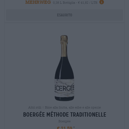
MEHRWEG
0,38 L Bottiglia - € 41,82 / LTR
Esaurito
Altri stili | Birre alla frutta, alle erbe e alle spezie
boergÉe méthode traditionelle
Boergée
€ 31,59