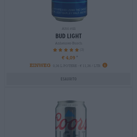
Altri stili
bud light
Anheuser-Busch
(3)
100%
€ 4,09
EINWEG
0,36 L POTERE - € 11,36 / LTR
Esaurito