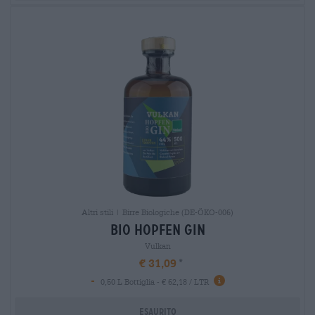
Altri stili | Birre Biologiche (DE-ÖKO-006)
bio hopfen gin
Vulkan
€ 31,09
-
0,50 L Bottiglia - € 62,18 / LTR
Esaurito