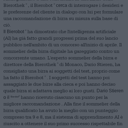
Bierothek
, il Bierobot
di interrogare i desideri e
cerca
®
®
le preferenze del cliente in dialogo con lui per formulare
una raccomandazione di birra su misura sulla base di
ciò.
ha dimostrato che l'intelligenza artificiale
Il Bierobot
®
(AI) ha già fatto grandi progressi
prima del suo lancio
pubblico nell'ambito di un concorso all'inizio di aprile. Il
sommelier della birra digitale ha gareggiato contro un
concorrente umano. L'esperto sommelier della birra e
direttore della Bierothek
di Monaco, Dario Stieren, ha
®
consigliato una birra ai soggetti del test, proprio come
ha fatto il Bierobot
. I soggetti del test hanno poi
®
assaggiato le due birre alla cieca e poi hanno deciso
quale birra si adattava meglio ai loro gusti.
Dario Stieren
hanno ricevuto ciascuno un punto
per la
o il
®
Bierobot
migliore raccomandazione
Alla fine il sommelier della
.
birra qualificato ha avuto la meglio con un punteggio
compreso tra 9 e 8, ma il sistema di apprendimento AI è
riuscito a ottenere il suo primo successo rispettabile fin