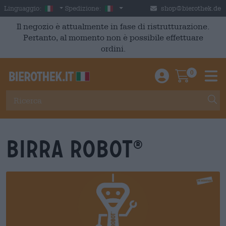
Skip to main content
Italian
Italia
Linguaggio:
Spedizione:
shop@bierothek.de
Il negozio è attualmente in fase di ristrutturazione.
Pertanto, al momento non è possibile effettuare
ordini.
0
Einloggen / An
Warenkor
M
Birra Robot
®