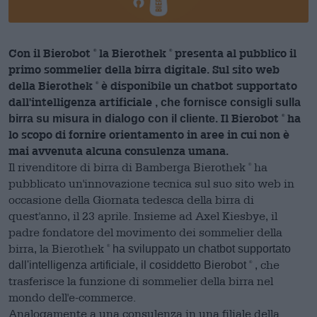
Con il Bierobot
la Bierothek
presenta al pubblico il
®
®
primo sommelier della birra digitale. Sul sito web
della Bierothek
è disponibile un chatbot supportato
®
dall'intelligenza artificiale
, che fornisce consigli sulla
Il Bierobot
ha
birra su misura in dialogo con il cliente.
®
lo scopo di fornire orientamento in aree in cui non è
mai avvenuta alcuna consulenza umana.
Il rivenditore di birra di Bamberga Bierothek
ha
®
pubblicato un'innovazione tecnica sul suo sito web in
occasione della Giornata tedesca della birra di
quest'anno, il 23 aprile.
Insieme ad Axel Kiesbye, il
padre fondatore del movimento dei sommelier della
birra,
la Bierothek
ha sviluppato un chatbot supportato
®
, che
dall'intelligenza artificiale, il cosiddetto Bierobot
®
trasferisce la funzione di sommelier della birra nel
mondo dell'e-commerce.
Analogamente a una consulenza in una filiale della