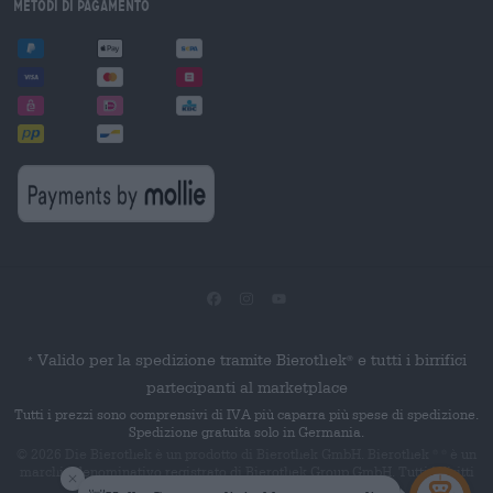
Metodi di pagamento
Valido per la spedizione tramite Bierothek
e tutti i birrifici
®
*
partecipanti al marketplace
Tutti i prezzi sono comprensivi di IVA più caparra più spese di spedizione.
Spedizione gratuita solo in Germania.
© 2026 Die Bierothek
è un prodotto di Bierothek GmbH. Bierothek
è un
®
®
marchio denominativo registrato di Bierothek Group GmbH. Tutti i diritti
riservati.