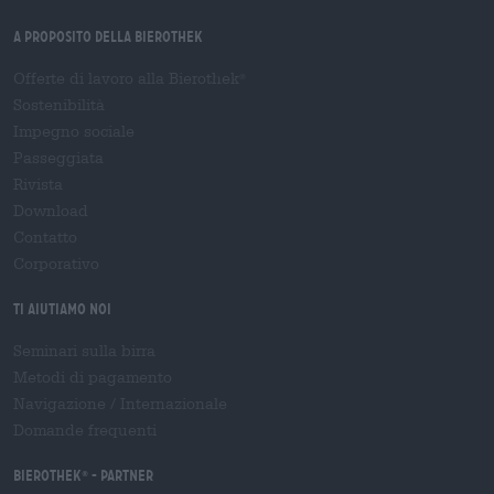
A proposito della Bierothek
Offerte di lavoro alla Bierothek
®
Sostenibilità
Impegno sociale
Passeggiata
Rivista
Download
Contatto
Corporativo
Ti aiutiamo noi
Seminari sulla birra
Metodi di pagamento
Navigazione
/
Internazionale
Domande frequenti
Bierothek
- Partner
®