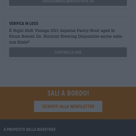
grosshandel@bierothek.de
Verifica in loco
È Night Shift Vintage 2021 Imperial Pastry Stout aged In
Rhum Barrels Da Horizont Brewing Disponibile anche nella
mia filiale?
Controlla ora
Sali a bordo!
'Iscriviti alla newsletter'
A proposito della Bierothek