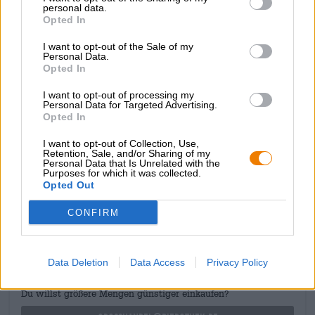
lungo e proficuo processo, la goccia forte del 12,0% è
personal data.
stata riempita in botti di rum appena svuotate e la magia
Opted In
ha potuto avere inizio.
I want to opt-out of the Sale of my
Personal Data.
L'invecchiamento in botte ha trasformato la birra già
Opted In
complessa in un'oscura sinfonia di caramello, vaniglia
esotica, pregiate note di legno di quercia, cioccolato
I want to opt-out of processing my
delicatamente sciolto, spezie invernali, caffè appena
Personal Data for Targeted Advertising.
preparato e uvetta marinata in rum forte. Horizonts Night
Opted In
Shift Vintage 2021 Imperial Pastry Stout è una delizia
paradisiaca per tutti i sensi!
I want to opt-out of Collection, Use,
Retention, Sale, and/or Sharing of my
Personal Data that Is Unrelated with the
Purposes for which it was collected.
Opted Out
CONSULENZA GRATUITA SULLA BIRRA
CONFIRM
Hai domande su questa birra? Siamo qui per te.
shop@bierothek.de
Data Deletion
Data Access
Privacy Policy
commercianti o ristoratori
Du willst größere Mengen günstiger einkaufen?