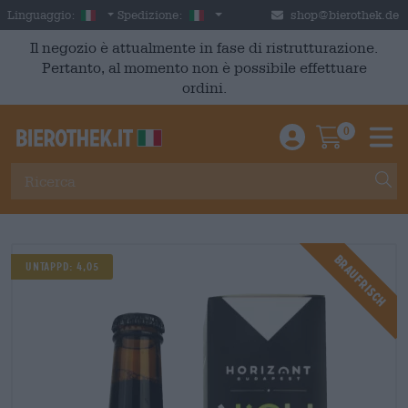
Skip to main content
Italian
Italia
Linguaggio:
Spedizione:
shop@bierothek.de
Il negozio è attualmente in fase di ristrutturazione.
Pertanto, al momento non è possibile effettuare
ordini.
0
Einloggen / An
Warenkor
M
Braufrisch
UNTAPPD: 4,05