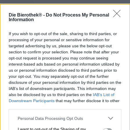
Descrizione
Informazioni
Recensioni
(0)
Die Bierothek® -
Do Not Process My Personal
Information
Il birrificio ungherese Horizont Budapest ha lanciato una
If you wish to opt-out of the sale, sharing to third parties, or
gamma di birre invecchiate in botte accanto alla sua
gamma principale. Sotto il nome Night Shift, i birrai
processing of your personal or sensitive information for
sviluppano birre che, dopo che il processo di produzione è
targeted advertising by us, please use the below opt-out
stato completato, vengono conservate in ex botti di
section to confirm your selection. Please note that after your
liquore e portate al loro massimo splendore. L'affinamento
opt-out request is processed you may continue seeing
nella botte di legno garantisce un'intensificazione sotto
interest-based ads based on personal information utilized by
vari aspetti: da un lato il gusto cambia e si approfondisce
us or personal information disclosed to third parties prior to
e la botte aromatica gli conferisce note di vaniglia, rovere
your opt-out. You may separately opt-out of the further
e del distillato precedentemente conservato in essa, e la
disclosure of your personal information by third parties on the
gradazione alcolica aumenta leggermente e la birra
IAB’s list of downstream participants. This information may
diventa una specialità voluminosa e complessa.
also be disclosed by us to third parties on the
IAB’s List of
Downstream Participants
that may further disclose it to other
La base per l'Imperial Pastry Stout, maturata in botti di
third parties.
rum, è una birra prodotta con incredibili 10 tipi di malto e
poi fermentata per lunghe 8 settimane. Oltre alla
Personal Data Processing Opt Outs
generosa quantità di malti diversi, nel bollitore sono finiti
anche cioccolato, caffè, cannella e vaniglia. Dopo questo
I want to opt-out of the Sharing of my