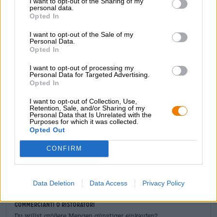
I want to opt-out of the Sharing of my
personal data.
Questa impressione iniziale prosegue al palato,
Opted In
accarezzando la lingua con una consistenza quasi
liquorosa. L’alcol è ben integrato e conferisce un calore
I want to opt-out of the Sale of my
ardente che si sposa perfettamente con l’interazione dei
Personal Data.
sapori: cioccolato fondente, sentori di nocciola, delicata
Opted In
acidità dello sherry e un pizzico di cocco.
I want to opt-out of processing my
Echoes of Time Sherry Oloroso della Blue Coast è una
Personal Data for Targeted Advertising.
Opted In
delizia lussuosa: complessa, elegante e pensata per
momenti speciali di piacere.
I want to opt-out of Collection, Use,
Retention, Sale, and/or Sharing of my
Personal Data that Is Unrelated with the
Purposes for which it was collected.
Opted Out
CONFIRM
CONSULENZA GRATUITA SULLA BIRRA
Hai domande su questa birra? Siamo qui per te.
shop@bierothek.de
Data Deletion
Data Access
Privacy Policy
commercianti o ristoratori
Du willst größere Mengen günstiger einkaufen?