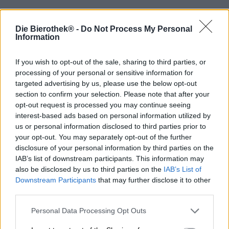
Lo Sherry Oloroso è uno dei rappresentanti più espressivi
Die Bierothek® -
Do Not Process My Personal
Information
dei famosi vini liquorosi andalusi. Attraverso
l’invecchiamento ossidativo, sviluppa aromi intensi di
frutta secca, noci, cuoio e legno: un carattere potente,
If you wish to opt-out of the sale, sharing to third parties, or
complesso e caldo. È proprio questo profilo aromatico
processing of your personal or sensitive information for
sfaccettato che viene trasferito all’Imperial Stout Echoes
targeted advertising by us, please use the below opt-out
of Time di Blue Coast durante l’invecchiamento in botte,
section to confirm your selection. Please note that after your
conferendogli la sua speciale profondità e complessità.
opt-out request is processed you may continue seeing
interest-based ads based on personal information utilized by
Echoes of Time è una serie del birrificio francese in cui il
us or personal information disclosed to third parties prior to
team esplora l’invecchiamento in botte. I mastri birrai
your opt-out. You may separately opt-out of the further
hanno prodotto una potente Imperial Stout come birra
disclosure of your personal information by third parties on the
base e l’hanno affinata in diverse botti di legno.
IAB’s list of downstream participants. This information may
Questa versione di Echoes of Time è maturata in botti
also be disclosed by us to third parties on the
IAB’s List of
selezionate di sherry Oloroso. Nel bicchiere, questa
Downstream Participants
that may further disclose it to other
Imperial Stout da 12% di gradazione alcolica si presenta
third parties.
con un intenso color mogano e una schiuma fine,
cremosa, color avorio scuro. Il suo aroma è intenso: aromi
Personal Data Processing Opt Outs
tostati, cioccolato fondente e caffè incontrano sentori di
prugne secche, vaniglia e una nota speziata di legno.