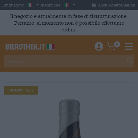
Skip to main content
Italian
Italia
Linguaggio:
Spedizione:
shop@bierothek.de
Il negozio è attualmente in fase di ristrutturazione.
Pertanto, al momento non è possibile effettuare
ordini.
0
Einloggen / An
Warenkor
M
Untappd: 4,51