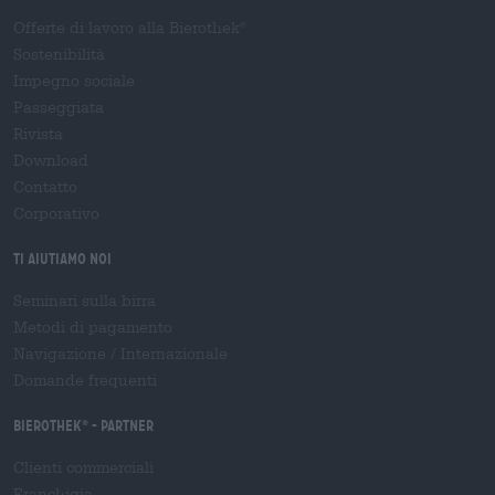
Offerte di lavoro alla Bierothek
®
Sostenibilità
Impegno sociale
Passeggiata
Rivista
Download
Contatto
Corporativo
Ti aiutiamo noi
Seminari sulla birra
Metodi di pagamento
Navigazione
/
Internazionale
Domande frequenti
Bierothek
- Partner
®
Clienti commerciali
Franchigia