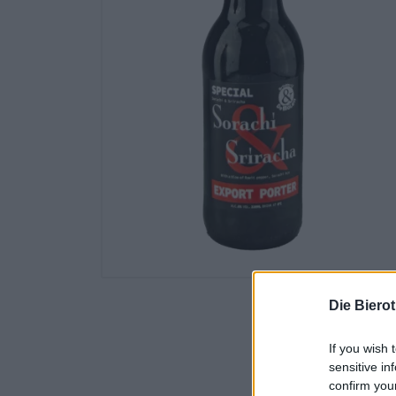
Die Biero
If you wish 
sensitive in
confirm you