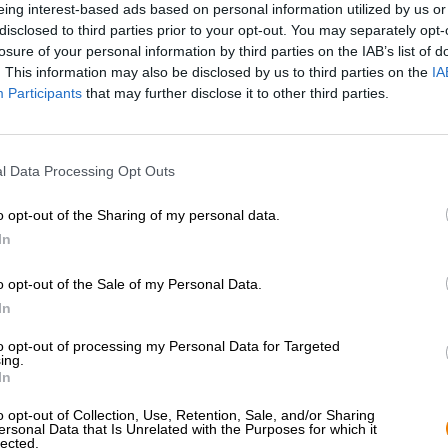
eing interest-based ads based on personal information utilized by us or
* I prezzi sono comprensivi di accisa
disclosed to third parties prior to your opt-out. You may separately opt-
losure of your personal information by third parties on the IAB’s list of
Descrizione
Informazioni
Recensioni
(0)
. This information may also be disclosed by us to third parties on the
IA
Participants
that may further disclose it to other third parties.
Sorachi e Sriracha sono due parole che suonano abbastan
Sorachi Ace è una varietà di luppolo coltivata per la pri
l Data Processing Opt Outs
conquistato il mondo della birra artigianale. Il suo prof
come coriandolo, menta e aneto con note di agrumi brillan
o opt-out of the Sharing of my personal data.
piccante a base di peperoncini, aceto, aglio, zucchero e s
In
Tailandia) come salsa per intingere e per rifinire tutti i tip
Il birrificio olandese De Molen è noto per le sue combin
o opt-out of the Sale of my Personal Data.
superato se stesso con la sua ultima creazione. Sorachi 
In
spezie della varietà esotica di luppolo e il fuoco della s
to opt-out of processing my Personal Data for Targeted
L’infuso non convenzionale scorre nel bicchiere con il c
ing.
coronato da un tappo di schiuma color nocciola dai pori d
In
attraverso l’intera esperienza di bevuta e apre il piace
combina con il malto tostato e lo zucchero di canna caram
o opt-out of Collection, Use, Retention, Sale, and/or Sharing
ersonal Data that Is Unrelated with the Purposes for which it
anche il caffè è una nota dominante al palato, che si ar
lected.