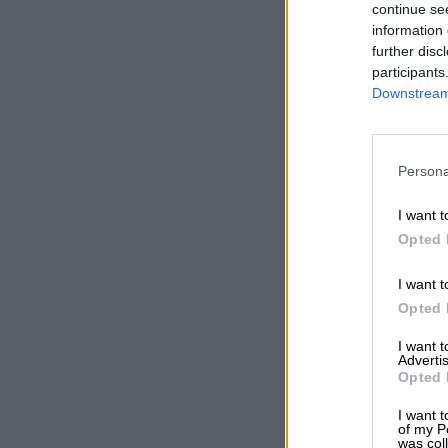
continue se
information 
further disc
participants
Downstream 
Persona
I want t
Opted 
I want t
Opted 
I want 
Advertis
Opted 
I want t
of my P
was col