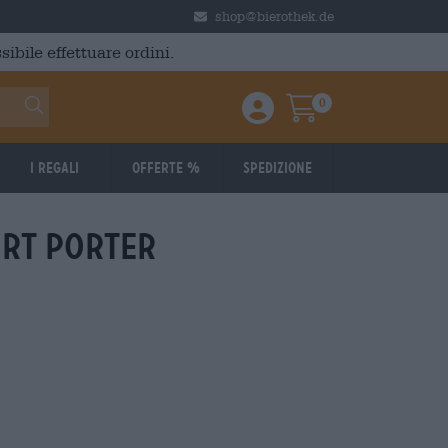
shop@bierothek.de
ibile effettuare ordini.
0
Einloggen / Anmelden
Warenkorb
I regali
Offerte %
Spedizione
ort porter