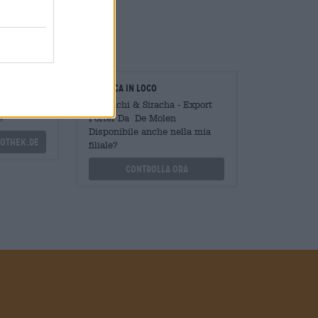
so del peperoncino.
oratori
Verifica in loco
Mengen
È Sorachi & Siracha - Export
?
Porter Da De Molen
Disponibile anche nella mia
othek.de
filiale?
Controlla ora