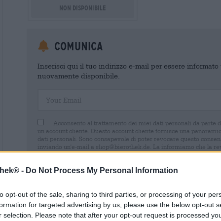
Non disponibile
Comunica
Inserisci qui il tuo indirizzo e-mail per essere informat
nuovamente disponibile.
Your Email
Acconsento al trattamento dei miei dati personali da parte 
un account cliente. Questo account cliente fornisce una panoramica
dati personali. Sono consapevole di poter revocare questo consens
inviando un'e-mail a shop@bierothek.de. La informiamo che la rev
trattamento effettuato sulla base del suo consenso fino al momento
nel nostro
dichiarazione sulla protezione dei dati
thek® -
Do Not Process My Personal Information
to opt-out of the sale, sharing to third parties, or processing of your per
formation for targeted advertising by us, please use the below opt-out s
r selection. Please note that after your opt-out request is processed y
* I prezzi sono comprensivi di IVA. Più
Navigazione
più
Deposit