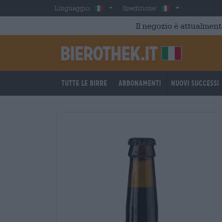
Skip to main content
Italian
Italia
Linguaggio:
Spedizione:
Il negozio è attualment
Tutte le birre
Abbonamenti
Nuovi successi