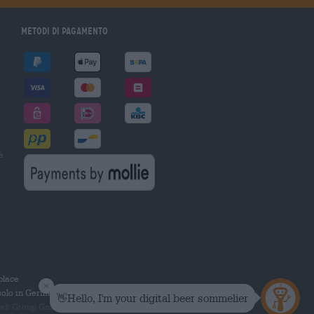
Metodi di pagamento
à
tplace
solo in Germania.
 Group GmbH. Tutti i diritti riservati.