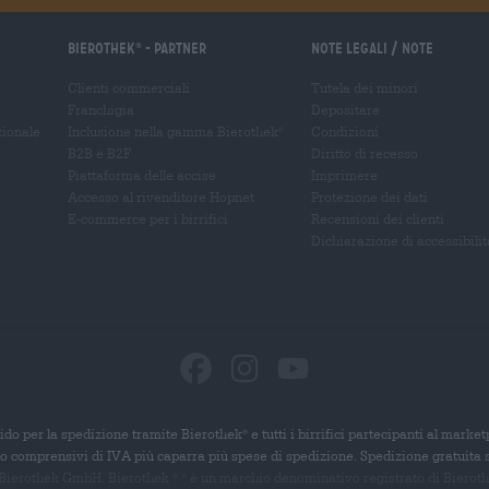
Bierothek
- Partner
Note legali / Note
®
Clienti commerciali
Tutela dei minori
Franchigia
Depositare
zionale
Inclusione nella gamma Bierothek
Condizioni
®
B2B e B2F
Diritto di recesso
Piattaforma delle accise
Imprimere
Accesso al rivenditore Hopnet
Protezione dei dati
E-commerce per i birrifici
Recensioni dei clienti
Dichiarazione di accessibilit
ido per la spedizione tramite Bierothek
e tutti i birrifici partecipanti al marke
®
ono comprensivi di IVA più caparra più spese di spedizione. Spedizione gratuita 
 Bierothek GmbH. Bierothek
è un
marchio denominativo registrato di Bierothek
®
®