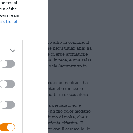
 personal
out of the
 downstream
B’s List of
za simili, ma hanno poco altro in comune. Il
ma volta in Giappone e che negli ultimi anni ha
ilo aromatico combina note di erbe aromatiche
ti e piccanti. La Sriracha, invece, è una salsa
ale e viene utilizzata in Asia (soprattutto in
i di piatti.
azioni di componenti aromatiche insolite e ha
& Sriracha è un’export porter che unisce le
alsa al peperoncino con una birra cioccolatosa.
olore dell’espresso appena preparato ed è
ensi. Il caffè corre come un filo color mogano
re con un meraviglioso profumo di moka, che si
ellato per creare una sinfonia olfattiva. E
monizza meravigliosamente con il caramello, le