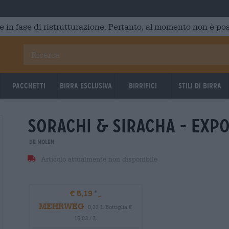
e in fase di ristrutturazione. Pertanto, al momento non è poss
Pacchetti
Birra Esclusiva
Birrifici
Stili di birra
sorachi & siracha - exp
De Molen
Articolo attualmente non disponibile
€ 5,19
MEHRWEG
0,33 L Bottiglia €
15,03 / L